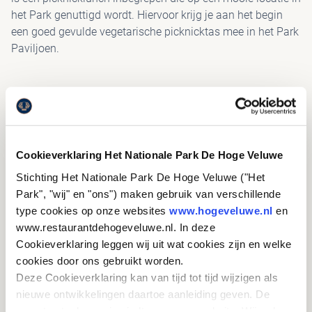
het Park genuttigd wordt. Hiervoor krijg je aan het begin
een goed gevulde vegetarische picknicktas mee in het Park
Paviljoen.
HANDIG OM TE WETEN
Tip:
Reserveer een elektrische fiets.
Cookieverklaring Het Nationale Park De Hoge Veluwe
Wij raden je aan om rekening te houden met het weer
en voor onderweg eventueel wat drinken en een kleine
Stichting Het Nationale Park De Hoge Veluwe ("Het
snack mee te nemen.
Park", "wij" en "ons") maken gebruik van verschillende
type cookies op onze websites
www.hogeveluwe.nl
en
Reserveren is verplicht.
www.restaurantdehogeveluwe.nl. In deze
Cookieverklaring leggen wij uit wat cookies zijn en welke
cookies door ons gebruikt worden.
Deze Cookieverklaring kan van tijd tot tijd wijzigen als
nieuwe ontwikkelingen daartoe aanleiding geven. De
KLAAR OM OP SAFARI TE
meest actuele versie vindt u op onze website. Wij raden