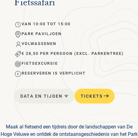
Fietssafari
MU
BE
H
KRÖ
VE
VRI
FO
MÜ
JA
MU
VAN 10:00 TOT 15:00
VEE
PARK PAVILJOEN
WA
VOLWASSENEN
JO
FIE
UR
€ 28,50 PER PERSOON (EXCL. PARKENTREE)
I
HE
FIETSEXCURSIE
PAA
PA
RESERVEREN IS VERPLICHT
CO
WI
VO
SP
DATA EN TIJDEN
TICKETS
ET
DR
Maak al fietsend een tijdreis door de landschappen van De
PAV
Hoge Veluwe en ontdek de ontstaansgeschiedenis van het Park