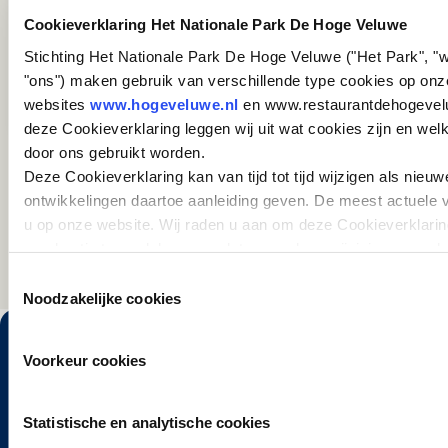
DE DIGITALE CAMERA
Cookieverklaring Het Nationale Park De Hoge Veluwe
Stichting Het Nationale Park De Hoge Veluwe ("Het Park", "w
"ons") maken gebruik van verschillende type cookies op onz
websites
www.hogeveluwe.nl
en www.restaurantdehogevelu
deze Cookieverklaring leggen wij uit wat cookies zijn en wel
door ons gebruikt worden.
Deze Cookieverklaring kan van tijd tot tijd wijzigen als nieuw
VORIGE
VOL
ontwikkelingen daartoe aanleiding geven. De meest actuele v
u op onze website. Wij raden u aan om deze Cookieverklarin
regelmatig te raadplegen, zodat u van deze wijzigingen op d
bent.
Toestemmingsselectie
Noodzakelijke cookies
Voorkeur cookies
Statistische en analytische cookies
De Hoge Veluwe verkennen? Het Park is uitstekend