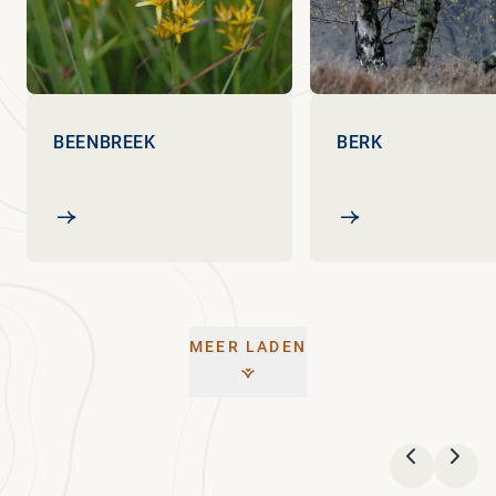
BEENBREEK
BERK
Beenbreek
Berk
MEER LADEN
VORIGE
VOL