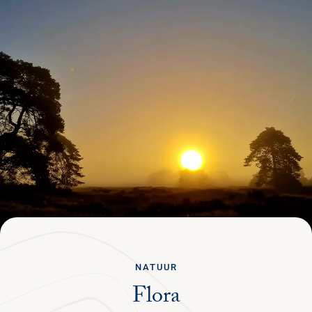
Ga terug
STRUIN DOOR ALLE PAGINA'S
Menu
NEDERLANDS
PLAN JE BEZOEK
NATUUR & CULTUUR
STEUN HET PARK
ORGANISATIE
NATUUR
Flora