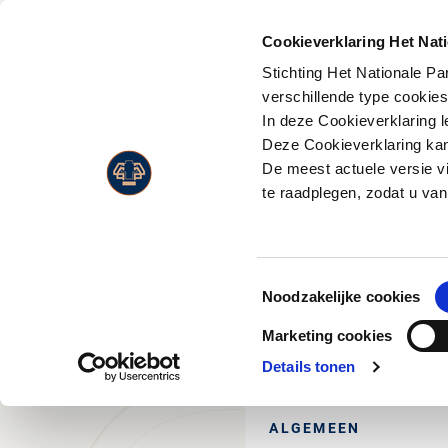
PLAN JE
BEZOEK
Cookieverklaring Het Nat
Stichting Het Nationale P
Activiteiten
Flora
verschillende type cookie
Entreeprijzen
In deze Cookieverklaring l
Museonder
Fauna
Openingstijden
Deze Cookieverklaring kan 
Jachthuis Sint Hubertus
Landschappen
De meest actuele versie v
Route & adres
Kröller-Müller Museum
Live Wildcam
te raadplegen, zodat u van
Bezoek met beperking
Wandelen
Jaarkaart
Fietsen
Toestemmingsselectie
Paardrijden
Noodzakelijke cookies
Wild en vogels spotten
Hi
Marketing cookies
Eten en drinken
Details tonen
Park Paviljoen
ALGEMEEN