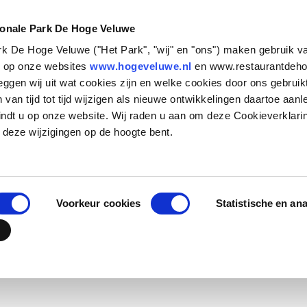
NATUUR &
STEUN HET
CULTUUR
PARK
ionale Park De Hoge Veluwe
ark De Hoge Veluwe ("Het Park", "wij" en "ons") maken gebruik v
Zakelijk bezoek
Historische verhalen
Basisschool
Particulieren
Natuurbeheer
Organisatie
s op onze websites
www.hogeveluwe.nl
en www.restaurantdeho
eggen wij uit wat cookies zijn en welke cookies door ons gebruik
Families en andere
Kunst & Architectuur
Voortgezet Onderwijs
Bedrijven
Onderzoeken in het Park
Werken bij
van tijd tot tijd wijzigen als nieuwe ontwikkelingen daartoe aanl
groepen
Jachthuis Sint Hubertus
MBO, HBO en WO
Fondsen en stichtingen
Updates
Stage lopen in h
indt u op onze website. Wij raden u aan om deze Cookieverklari
Touroperators
zenderonderzoek
Kröller-Müller Museum
Speciaal onderwijs
Wat betekent jouw
Vrijwilligers
 deze wijzigingen op de hoogte bent.
VEELGESTELDE VRAGEN
Veelgestelde vragen
steun?
Veelgestelde vr
Hoge Veluwe Fonds
Jouw urn in het 
Contact
Voorkeur cookies
Statistische en an
er vind je antwoord op veelgestelde vragen per onderwe