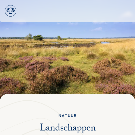
Ga terug
STRUIN DOOR ALLE PAGINA'S
Menu
NEDERLANDS
PLAN JE BEZOEK
NATUUR & CULTUUR
STEUN HET PARK
NATUUR
ORGANISATIE
Landschappen