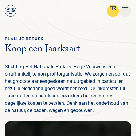
PLAN JE BEZOEK
Ga terug
Koop een Jaarkaart
STRUIN DOOR ALLE PAGINA'S
Menu
NEDERLANDS
Stichting Het Nationale Park De Hoge Veluwe is een
OV
GR
SC
NA
CU
BE
FO
MED
PLAN JE BEZOEK
ENG
onafhankelijke non-profitorganisatie. We zorgen ervoor dat
ON
het grootste aaneengesloten natuurgebied in particulier
PRA
OV
ZAK
BA
FL
HIS
NA
PAR
NI
IN
ON
bezit in Nederland goed wordt beheerd. De inkomsten uit
NATUUR & CULTUUR
NE
PRA
BEL
BE
V
NA
FO
MED
Jaarkaarten en betalende bezoekers helpen om de
IN
H
ENT
VO
FA
ON
BED
ORG
NIE
PA
dagelijkse kosten te betalen. Denk aan het onderhoud van
FAM
ON
IN
STEUN HET PARK
CU
de natuur, de paden, wegen en gebouwen.
BEL
AR
OPE
ACT
LA
WE
VO
FO
AN
H
GR
MBO
STI
PA
D
B
ORGANISATIE
JA
ZE
PE
HB
BE
RO
MU
E
L
TO
WI
ST
HU
W