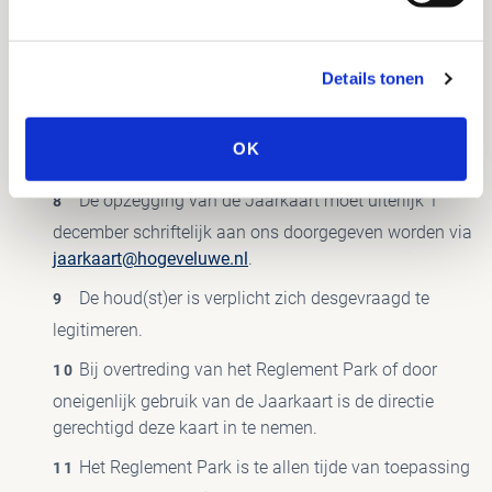
uit de bevestigingsmail in combinatie met een geldig
legitimatiebewijs.
Bij aanschaf van de Jaarkaart(en) ben je akkoord
Details tonen
gegaan met de jaarlijkse automatische incasso van de
abonnementskosten. Het abonnement wordt tot
OK
opzegging jaarlijks verlengd.
De opzegging van de Jaarkaart moet uiterlijk 1
december schriftelijk aan ons doorgegeven worden via
jaarkaart@hogeveluwe.nl
.
De houd(st)er is verplicht zich desgevraagd te
legitimeren.
Bij overtreding van het Reglement Park of door
oneigenlijk gebruik van de Jaarkaart is de directie
gerechtigd deze kaart in te nemen.
Het Reglement Park is te allen tijde van toepassing