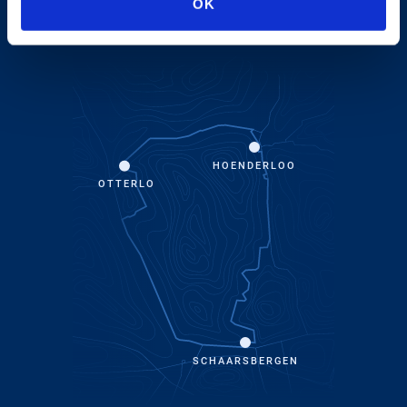
OK
ingangen kun je vervolgens kiezen uit vele fiets-,
wandel- en ruiterpaden en geasfalteerde autowegen.
HOENDERLOO
OTTERLO
SCHAARSBERGEN