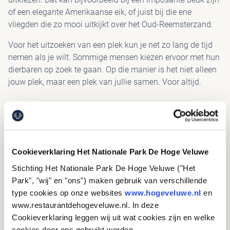
of een elegante Amerikaanse eik, of juist bij die ene
PAV
vliegden die zo mooi uitkijkt over het Oud-Reemsterzand.
Voor het uitzoeken van een plek kun je net zo lang de tijd
nemen als je wilt. Sommige mensen kiezen ervoor met hun
dierbaren op zoek te gaan. Op die manier is het niet alleen
jouw plek, maar een plek van jullie samen. Voor altijd.
MEER WETEN?
Neem voor meer informatie contact op met Natuurwens
Nederland:
info@natuurwens.nl
, 085-4869300. Met hen
Cookieverklaring Het Nationale Park De Hoge Veluwe
kun je in alle rust jouw wensen bespreken.
Stichting Het Nationale Park De Hoge Veluwe ("Het
Natuurbegraven in Het Nationale Park De Hoge Veluwe is
Park", "wij" en "ons") maken gebruik van verschillende
een initiatief van Natuurwens Nederland
type cookies op onze websites
www.hogeveluwe.nl
en
(
www.natuurwens.nl
). Het Park heeft hiervoor enkele
www.restaurantdehogeveluwe.nl. In deze
gebieden beschikbaar gesteld.
Cookieverklaring leggen wij uit wat cookies zijn en welke
cookies door ons gebruikt worden.