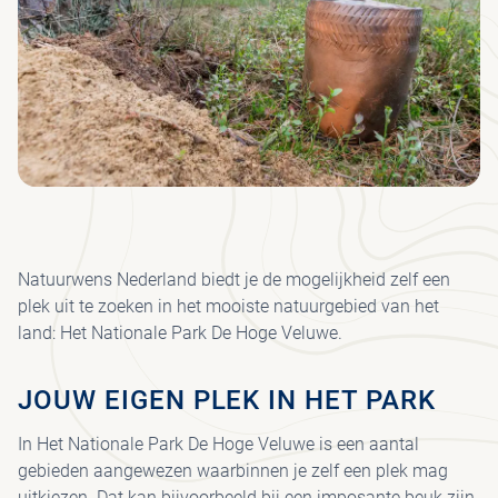
GR
BE
LO
MED
AD
JA
I
J
KRÖ
SP
H
S
SC
ON
HU
PA
MÜ
B
MU
BE
H
KRÖ
VE
VRI
FO
MÜ
JA
MU
VEE
WA
JO
FIE
UR
Natuurwens Nederland biedt je de mogelijkheid zelf een
I
HE
plek uit te zoeken in het mooiste natuurgebied van het
PAA
PA
land: Het Nationale Park De Hoge Veluwe.
CO
WI
VO
JOUW EIGEN PLEK IN HET PARK
SP
In Het Nationale Park De Hoge Veluwe is een aantal
ET
gebieden aangewezen waarbinnen je zelf een plek mag
DR
uitkiezen. Dat kan bijvoorbeeld bij een imposante beuk zijn