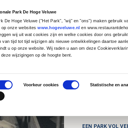
NATUUR &
STEUN HET
CULTUUR
PARK
ionale Park De Hoge Veluwe
ark De Hoge Veluwe ("Het Park", "wij" en "ons") maken gebruik v
Zakelijk bezoek
Historische verhalen
Basisschool
Particulieren
Natuurbeheer
Organisatie
s op onze websites
www.hogeveluwe.nl
en www.restaurantdeho
eggen wij uit wat cookies zijn en welke cookies door ons gebruik
Families en andere
Kunst & Architectuur
Voortgezet Onderwijs
Bedrijven
Onderzoeken in het Park
Werken bij
van tijd tot tijd wijzigen als nieuwe ontwikkelingen daartoe aanl
groepen
Jachthuis Sint Hubertus
MBO, HBO en WO
Fondsen en stichtingen
Updates
Stage lopen in h
indt u op onze website. Wij raden u aan om deze Cookieverklari
Touroperators
zenderonderzoek
Kröller-Müller Museum
Speciaal onderwijs
Wat betekent jouw
Vrijwilligers
 deze wijzigingen op de hoogte bent.
steun?
Veelgestelde vr
Hoge Veluwe Fonds
Jouw urn in het 
Contact
Voorkeur cookies
Statistische en an
EEN PARK VOL V