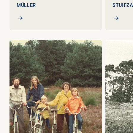
MÜLLER
STUIFZ
Anton en Helene Kröller-Müller
De Pampel