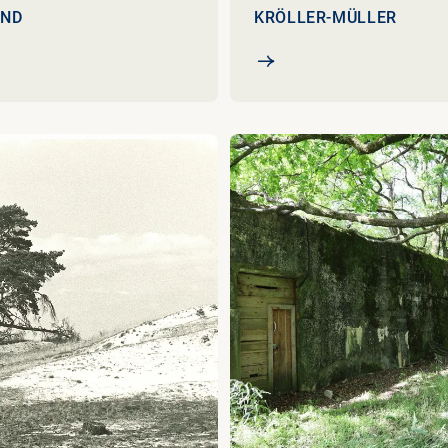
AND
KRÖLLER-MÜLLER
 - een oase in stuifzand
Biografieën Anton en Hele