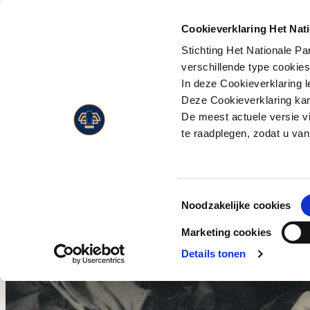
PLAN JE
BEZOEK
Cookieverklaring Het Nat
Stichting Het Nationale P
Activiteiten
Flora
verschillende type cookie
Entreeprijzen
In deze Cookieverklaring l
Museonder
Fauna
Openingstijden
Deze Cookieverklaring kan 
Jachthuis Sint Hubertus
Landschappen
De meest actuele versie v
Route & adres
Kröller-Müller Museum
Live Wildcam
te raadplegen, zodat u van
Bezoek met beperking
Wandelen
Jaarkaart
Fietsen
Toestemmingsselectie
Paardrijden
Noodzakelijke cookies
Wild en vogels spotten
Marketing cookies
Eten en drinken
Details tonen
Park Paviljoen