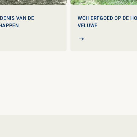
DENIS VAN DE
WOII ERFGOED OP DE H
HAPPEN
VELUWE
enis van de landschappen
WOII erfgoed op De Hog