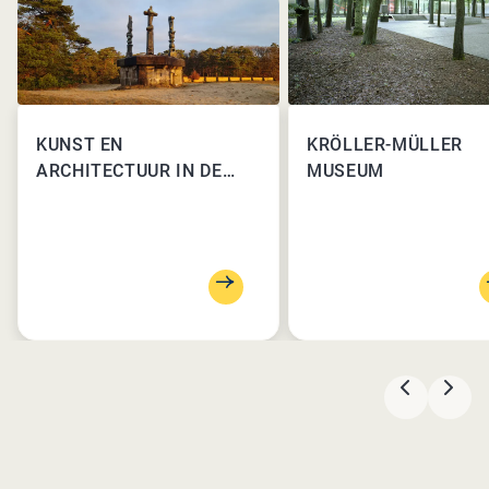
KUNST EN
KRÖLLER-MÜLLER
ARCHITECTUUR IN DE
MUSEUM
NATUUR
VORIGE
VOL