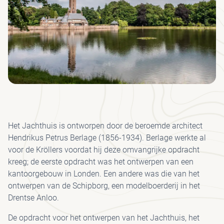
GR
BE
LO
MED
AD
JA
I
J
KRÖ
SP
H
S
SC
ON
HU
PA
MÜ
B
MU
BE
H
KRÖ
VE
VRI
FO
MÜ
JA
MU
VEE
WA
JO
FIE
UR
Het Jachthuis is ontworpen door de beroemde architect
I
HE
Hendrikus Petrus Berlage (1856-1934). Berlage werkte al
PAA
PA
voor de Kröllers voordat hij deze omvangrijke opdracht
kreeg; de eerste opdracht was het ontwerpen van een
CO
WI
kantoorgebouw in Londen. Een andere was die van het
VO
SP
ontwerpen van de Schipborg, een modelboerderij in het
Drentse Anloo.
ET
DR
De opdracht voor het ontwerpen van het Jachthuis, het