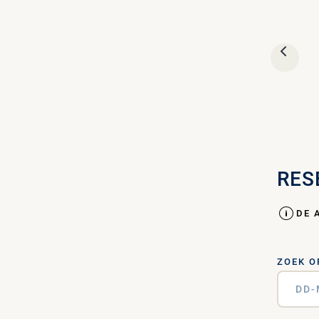
VORI
RES
DE 
ZOEK O