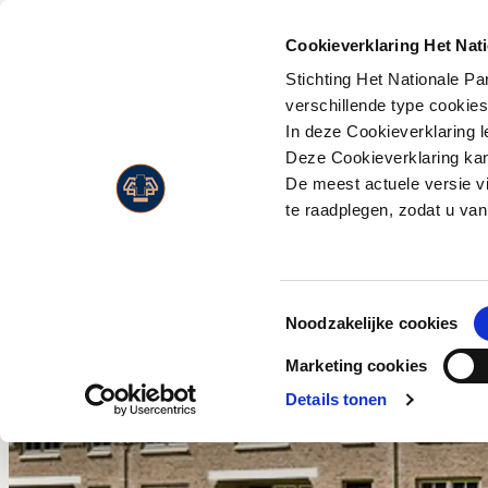
PLAN JE
BEZOEK
Cookieverklaring Het Nat
Stichting Het Nationale P
Activiteiten
Flora
verschillende type cookie
Entreeprijzen
In deze Cookieverklaring l
Museonder
Fauna
Openingstijden
Deze Cookieverklaring kan 
Jachthuis Sint Hubertus
Landschappen
De meest actuele versie v
Route & adres
Kröller-Müller Museum
Live Wildcam
te raadplegen, zodat u van
Bezoek met beperking
Wandelen
Jaarkaart
Fietsen
Toestemmingsselectie
Paardrijden
Noodzakelijke cookies
Wild en vogels spotten
Marketing cookies
Eten en drinken
Details tonen
Park Paviljoen