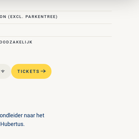
OON (EXCL. PARKENTREE)
NOODZAKELIJK
TICKETS
rondleider naar het
 Hubertus.