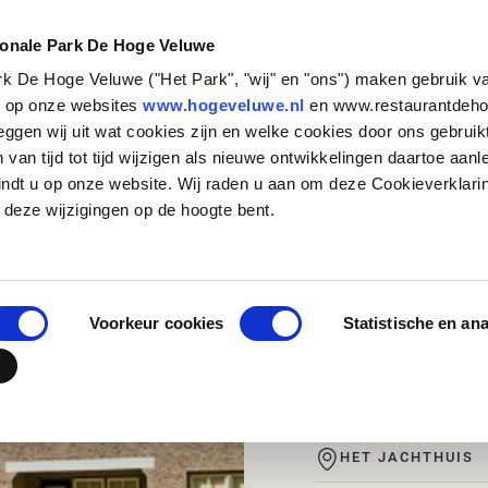
NATUUR &
STEUN HET
CULTUUR
PARK
ionale Park De Hoge Veluwe
Rondle
ark De Hoge Veluwe ("Het Park", "wij" en "ons") maken gebruik v
Zakelijk bezoek
Historische verhalen
Basisschool
Particulieren
Natuurbeheer
Organisatie
s op onze websites
www.hogeveluwe.nl
en www.restaurantdeho
eggen wij uit wat cookies zijn en welke cookies door ons gebruik
Families en andere
Kunst & Architectuur
Voortgezet Onderwijs
Bedrijven
Onderzoeken in het Park
Werken bij
en Die
van tijd tot tijd wijzigen als nieuwe ontwikkelingen daartoe aanl
groepen
Jachthuis Sint Hubertus
MBO, HBO en WO
Fondsen en stichtingen
Updates
Stage lopen in h
indt u op onze website. Wij raden u aan om deze Cookieverklari
Touroperators
zenderonderzoek
Kröller-Müller Museum
Speciaal onderwijs
Wat betekent jouw
Vrijwilligers
 deze wijzigingen op de hoogte bent.
volwas
steun?
Veelgestelde vr
Hoge Veluwe Fonds
Jouw urn in het 
Contact
Voorkeur cookies
Statistische en an
AUGUSTUS, SEPT
VAN 14:00 TOT 15
HET JACHTHUIS