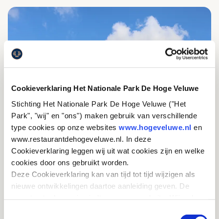
Cookieverklaring Het Nationale Park De Hoge Veluwe
Stichting Het Nationale Park De Hoge Veluwe ("Het
Park", "wij" en "ons") maken gebruik van verschillende
type cookies op onze websites
www.hogeveluwe.nl
en
www.restaurantdehogeveluwe.nl. In deze
Cookieverklaring leggen wij uit wat cookies zijn en welke
cookies door ons gebruikt worden.
Deze Cookieverklaring kan van tijd tot tijd wijzigen als
nieuwe ontwikkelingen daartoe aanleiding geven. De
meest actuele versie vindt u op onze website. Wij raden
u aan om deze Cookieverklaring regelmatig te
Toestemmingsselectie
GRENSPALENROUTE