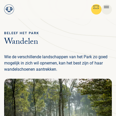
BELEEF HET PARK
Ga terug
Wandelen
STRUIN DOOR ALLE PAGINA'S
Menu
NEDERLANDS
Wie de verschillende landschappen van het Park zo goed
OV
GR
SC
NA
CU
BE
FO
MED
PLAN JE BEZOEK
DE
mogelijk in zich wil opnemen, kan het best zijn of haar
ON
wandelschoenen aantrekken.
PRA
OV
ZAK
BA
FL
HIS
NA
PAR
NI
IN
ON
NATUUR & CULTUUR
ENG
PRA
BEL
BE
V
NA
FO
MED
IN
H
ENT
VO
FA
ON
BED
ORG
NIE
PA
FAM
ON
IN
STEUN HET PARK
NE
CU
BEL
AR
OPE
ACT
LA
WE
VO
FO
AN
H
GR
MBO
STI
PA
D
B
中
ORGANISATIE
JA
ZE
PE
HB
BE
文
RO
MU
E
L
TO
WI
ST
HU
W