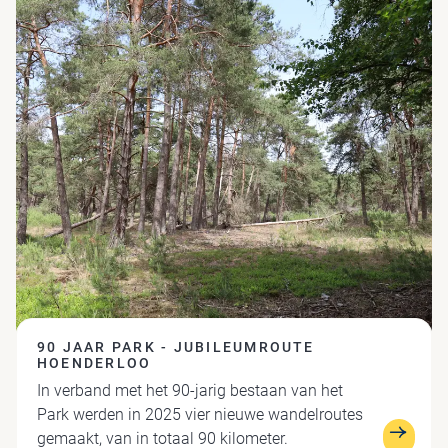
90 JAAR PARK - JUBILEUMROUTE
HOENDERLOO
In verband met het 90-jarig bestaan van het
Park werden in 2025 vier nieuwe wandelroutes
gemaakt, van in totaal 90 kilometer.