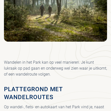
GR
BE
LO
MED
AD
JA
I
J
KRÖ
SP
H
S
SC
ON
HU
PA
MÜ
B
MU
BE
H
KRÖ
VE
VRI
FO
MÜ
JA
MU
VEE
WA
JO
FIE
UR
Wandelen in het Park kan op veel manieren. Je kunt
I
HE
lukraak op pad gaan en onderweg wel zien waar je uitkomt,
PAA
PA
of een wandelroute volgen.
CO
WI
VO
PLATTEGROND MET
SP
WANDELROUTES
ET
DR
Op wandel-, fiets- en autokaart van het Park vind je, naast