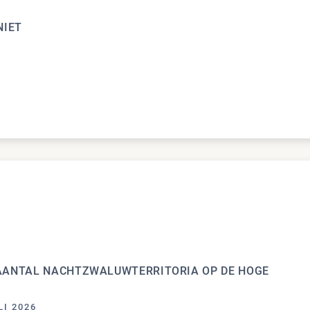
NIET
IG, MAAR NIET VANZELFSPREKEND
ANTAL NACHTZWALUWTERRITORIA OP DE HOGE
LI 2026