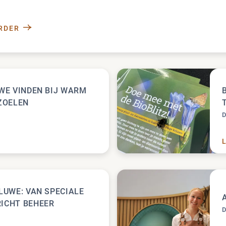
RDER
RECORDAANTAL NACHTZWALUWTERRITORIA OP DE H
UWE VINDEN BIJ WARM
 ZOELEN
HOGE VELUWE VINDEN BIJ WARM WEER VERKOELING I
LUWE: VAN SPECIALE
ICHT BEHEER