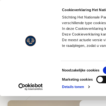
PLAN JE
BEZOEK
Cookieverklaring Het Nat
Stichting Het Nationale P
Activiteiten
Flora
verschillende type cookie
Entreeprijzen
In deze Cookieverklaring l
Museonder
Fauna
Openingstijden
Deze Cookieverklaring kan 
Jachthuis Sint Hubertus
Landschappen
De meest actuele versie v
Route & adres
Kröller-Müller Museum
Live Wildcam
te raadplegen, zodat u van
Bezoek met beperking
De laat
Wandelen
Jaarkaart
Fietsen
Toestemmingsselectie
Paardrijden
Noodzakelijke cookies
Wild en vogels spotten
Marketing cookies
Eten en drinken
Details tonen
Park Paviljoen