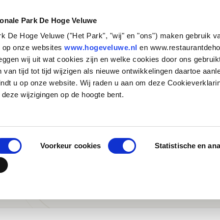
NATUUR &
STEUN HET
CULTUUR
PARK
ionale Park De Hoge Veluwe
ark De Hoge Veluwe ("Het Park", "wij" en "ons") maken gebruik v
Zakelijk bezoek
Historische verhalen
Basisschool
Particulieren
Natuurbeheer
Organisatie
s op onze websites
www.hogeveluwe.nl
en www.restaurantdeho
eggen wij uit wat cookies zijn en welke cookies door ons gebruik
Families en andere
Kunst & Architectuur
Voortgezet Onderwijs
Bedrijven
Onderzoeken in het Park
Werken bij
van tijd tot tijd wijzigen als nieuwe ontwikkelingen daartoe aanl
groepen
Jachthuis Sint Hubertus
MBO, HBO en WO
Fondsen en stichtingen
Updates
Stage lopen in h
indt u op onze website. Wij raden u aan om deze Cookieverklari
Touroperators
zenderonderzoek
Kröller-Müller Museum
Speciaal onderwijs
Wat betekent jouw
Vrijwilligers
 deze wijzigingen op de hoogte bent.
NIEUWS
ste updates vanuit 
steun?
Veelgestelde vr
Hoge Veluwe Fonds
Jouw urn in het 
Contact
Voorkeur cookies
Statistische en an