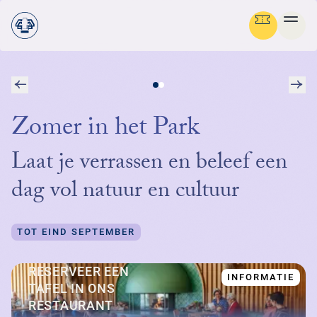
VOLGENDE
VO
Ga terug
STRUIN DOOR ALLE PAGINA'S
Zomer in het Park
Menu
NEDERLANDS
Laat je verrassen en beleef een
OV
GR
SC
NA
CU
BE
FO
MED
PLAN JE BEZOEK
DE
ON
dag vol natuur en cultuur
PRA
OV
ZAK
BA
FL
HIS
NA
PAR
NI
IN
ON
NATUUR & CULTUUR
ENG
PRA
BEL
BE
V
NA
FO
MED
IN
H
TOT EIND SEPTEMBER
ENT
VO
FA
ON
BED
ORG
NIE
PA
FAM
ON
IN
STEUN HET PARK
NE
CU
BEL
AR
OPE
ACT
LA
WE
VO
FO
AN
H
RESERVEER EEN
INFORMATIE
GR
MBO
STI
PA
D
B
中
TAFEL IN ONS
ORGANISATIE
JA
ZE
PE
HB
BE
文
RO
MU
E
L
RESTAURANT
TO
WI
ST
HU
W