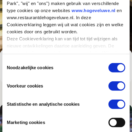
Park", "wij" en "ons") maken gebruik van verschillende
type cookies op onze websites
www.hogeveluwe.nl
en
www.restaurantdehogeveluwe.nl. In deze
Cookieverklaring leggen wij uit wat cookies zijn en welke
cookies door ons gebruikt worden.
Deze Cookieverklaring kan van tijd tot tijd wijzigen als
nieuwe ontwikkelingen daartoe aanleiding geven. De
meest actuele versie vindt u op onze website. Wij raden
HET MUSEONDER
u aan om deze Cookieverklaring regelmatig te
Toestemmingsselectie
Heb je weleens letterlijk en figuurlijk een kijkje onder
raadplegen, zodat u van deze wijzigingen op de hoogte
Noodzakelijke cookies
de grond genomen?
bent.
Voorkeur cookies
Statistische en analytische cookies
Marketing cookies