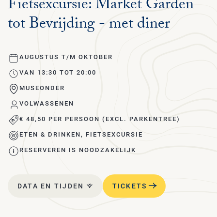
Fietsexcursie: Market Garden
MU
BE
H
tot Bevrijding - met diner
KRÖ
VE
VRI
FO
MÜ
JA
MU
VEE
WA
AUGUSTUS T/M OKTOBER
JO
VAN 13:30 TOT 20:00
FIE
UR
I
MUSEONDER
HE
PAA
PA
VOLWASSENEN
€ 48,50 PER PERSOON (EXCL. PARKENTREE)
CO
WI
VO
ETEN & DRINKEN, FIETSEXCURSIE
SP
RESERVEREN IS NOODZAKELIJK
ET
DR
DATA EN TIJDEN
TICKETS
PAV