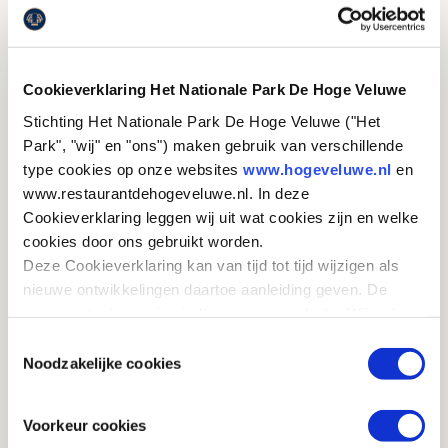
Incl. drankje bij de Theekoepel en verrassend
driegangen diner.
De locaties worden niet binnen bezocht.
Cookieverklaring Het Nationale Park De Hoge Veluwe
Stichting Het Nationale Park De Hoge Veluwe ("Het
Park", "wij" en "ons") maken gebruik van verschillende
type cookies op onze websites
www.hogeveluwe.nl
en
www.restaurantdehogeveluwe.nl. In deze
GA MEE OP PAD DOOR
Cookieverklaring leggen wij uit wat cookies zijn en welke
OORLOGSGESCHIEDENIS
cookies door ons gebruikt worden.
Deze Cookieverklaring kan van tijd tot tijd wijzigen als
Stap op de fiets of trek de wandelschoenen aan
nieuwe ontwikkelingen daartoe aanleiding geven. De
en beleef de gebeurtenissen van 1944-1945.
meest actuele versie vindt u op onze website. Wij raden
u aan om deze Cookieverklaring regelmatig te
Toestemmingsselectie
RESERVEER
raadplegen, zodat u van deze wijzigingen op de hoogte
Noodzakelijke cookies
bent.
Voorkeur cookies