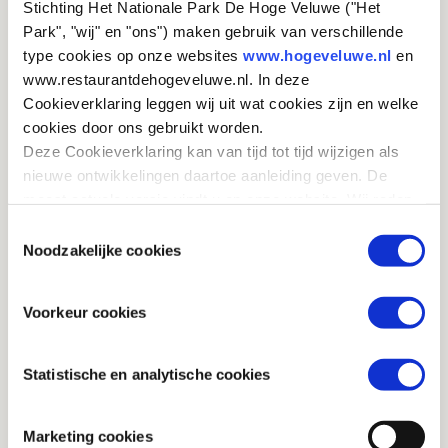
Stichting Het Nationale Park De Hoge Veluwe ("Het
Schofthoogte: 65-70 cm
Park", "wij" en "ons") maken gebruik van verschillende
Paartijd: half juli tot half aug.
type cookies op onze websites
www.hogeveluwe.nl
en
Draagtijd: ca. 10,5 maanden
www.restaurantdehogeveluwe.nl. In deze
Aantal jongen: 1-3, meestal 2
Cookieverklaring leggen wij uit wat cookies zijn en welke
Naam volwassen mannetje: bok
cookies door ons gebruikt worden.
Naam volwassen vrouwtje: geit
Deze Cookieverklaring kan van tijd tot tijd wijzigen als
Naam jong: kalf
nieuwe ontwikkelingen daartoe aanleiding geven. De
Naam eenjarig ree: jaarling (mannetje) of smalree
meest actuele versie vindt u op onze website. Wij raden
(vrouwtje)
u aan om deze Cookieverklaring regelmatig te
Toestemmingsselectie
raadplegen, zodat u van deze wijzigingen op de hoogte
Noodzakelijke cookies
bent.
Voorkeur cookies
Statistische en analytische cookies
Marketing cookies