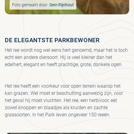
MU
Foto gemaakt door:
Sem Rijnhout
BE
H
KRÖ
VE
VRI
FO
MÜ
JA
MU
VEE
WA
DE ELEGANTSTE PARKBEWONER
JO
FIE
UR
Het ree wordt nog wel eens hert genoemd, maar het is toch
I
echt een andere diersoort. Hij is veel kleiner dan het
HE
PAA
PA
edelhert, elegant en heeft prachtige, grote, donkere ogen.
CO
WI
VO
Het ree heeft een voorkeur voor open terrein waarop het
SP
kan grazen. Wel moet er beschutting aanwezig zijn, voor
het geval hij moet vluchten. Het ree, een herbivoor, eet
ET
DR
zowel knoppen en blaadjes als kruiden en zachte
grassoorten. In het Park leven ongeveer 150 reeën.
PAV