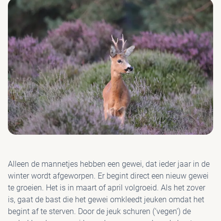
Alleen de mannetjes hebben een gewei, dat ieder jaar in de
winter wordt afgeworpen. Er begint direct een nieuw gewei
te groeien. Het is in maart of april volgroeid. Als het zover
is, gaat de bast die het gewei omkleedt jeuken omdat het
begint af te sterven. Door de jeuk schuren (‘vegen’) de