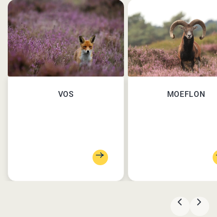
VOS
MOEFLON
VORIGE
VOL