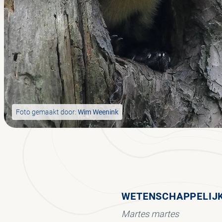
Foto gemaakt door:
Wim Weenink
WETENSCHAPPELIJ
Martes martes