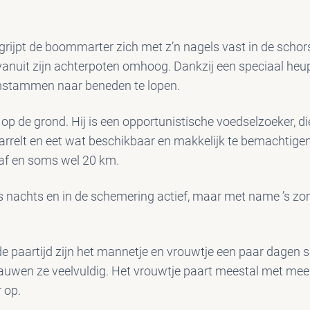
grijpt de boommarter zich met z’n nagels vast in de scho
nuit zijn achterpoten omhoog. Dankzij een speciaal heup
mstammen naar beneden te lopen.
 de grond. Hij is een opportunistische voedselzoeker, die
harrelt en eet wat beschikbaar en makkelijk te bemachtigen i
 af en soms wel 20 km.
s nachts en in de schemering actief, maar met name ’s z
in de paartijd zijn het mannetje en vrouwtje een paar dagen
wen ze veelvuldig. Het vrouwtje paart meestal met mee
 op.