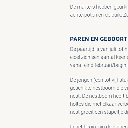
De marters hebben geurkli
achterpoten en de buik. Z
PAREN EN GEBOORT
De paartijd is van juli to
eicel zich een aantal keer
vanaf eind februari/begin 
De jongen (een tot vijf st
geschikte nestboom die vi
nest. De nestboom heeft bi
holtes die met elkaar verb
nest groeit een stapeltje 
In het begin zijn de jong