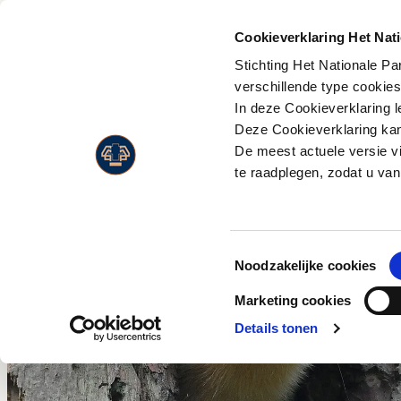
PLAN JE
BEZOEK
Cookieverklaring Het Nat
Stichting Het Nationale P
Activiteiten
Flora
verschillende type cookie
Entreeprijzen
In deze Cookieverklaring l
Museonder
Fauna
Openingstijden
Deze Cookieverklaring kan 
Jachthuis Sint Hubertus
Landschappen
De meest actuele versie v
Route & adres
Kröller-Müller Museum
Live Wildcam
te raadplegen, zodat u van
Bezoek met beperking
Wandelen
Jaarkaart
Fietsen
Toestemmingsselectie
Paardrijden
Noodzakelijke cookies
Wild en vogels spotten
Marketing cookies
Eten en drinken
Details tonen
Park Paviljoen