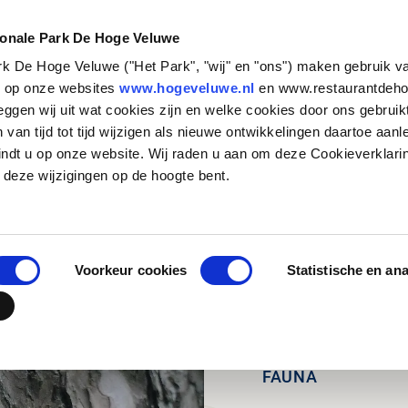
NATUUR &
STEUN HET
CULTUUR
PARK
ionale Park De Hoge Veluwe
ark De Hoge Veluwe ("Het Park", "wij" en "ons") maken gebruik v
Zakelijk bezoek
Historische verhalen
Basisschool
Particulieren
Natuurbeheer
Organisatie
s op onze websites
www.hogeveluwe.nl
en www.restaurantdeho
eggen wij uit wat cookies zijn en welke cookies door ons gebruik
Families en andere
Kunst & Architectuur
Voortgezet Onderwijs
Bedrijven
Onderzoeken in het Park
Werken bij
van tijd tot tijd wijzigen als nieuwe ontwikkelingen daartoe aanl
groepen
Jachthuis Sint Hubertus
MBO, HBO en WO
Fondsen en stichtingen
Updates
Stage lopen in h
indt u op onze website. Wij raden u aan om deze Cookieverklari
Touroperators
zenderonderzoek
Kröller-Müller Museum
Speciaal onderwijs
Wat betekent jouw
Vrijwilligers
 deze wijzigingen op de hoogte bent.
steun?
Veelgestelde vr
Hoge Veluwe Fonds
Jouw urn in het 
Contact
Voorkeur cookies
Statistische en an
FAUNA