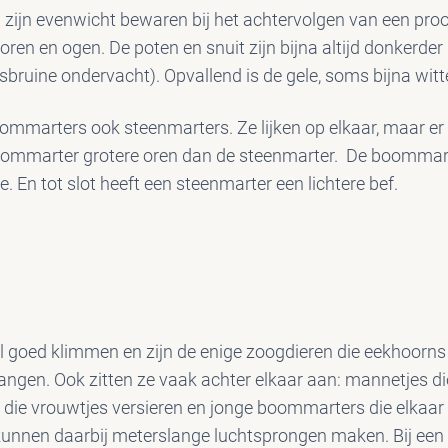
 zijn evenwicht bewaren bij het achtervolgen van een prooi
e oren en ogen. De poten en snuit zijn bijna altijd donkerder
sbruine ondervacht). Opvallend is de gele, soms bijna witt
oommarters ook steenmarters. Ze lijken op elkaar, maar er 
boommarter grotere oren dan de steenmarter. De boommart
. En tot slot heeft een steenmarter een lichtere bef.
goed klimmen en zijn de enige zoogdieren die eekhoorn
ngen. Ook zitten ze vaak achter elkaar aan: mannetjes die 
die vrouwtjes versieren en jonge boommarters die elkaar
unnen daarbij meterslange luchtsprongen maken. Bij een v