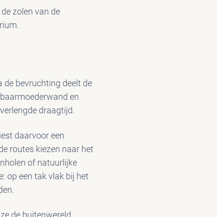
 de zolen van de
orium.
Na de bevruchting deelt de
n de baarmoederwand en
verlengde draagtijd.
kiest daarvoor een
de routes kiezen naar het
nholen of natuurlijke
 op een tak vlak bij het
den.
 ze de buitenwereld