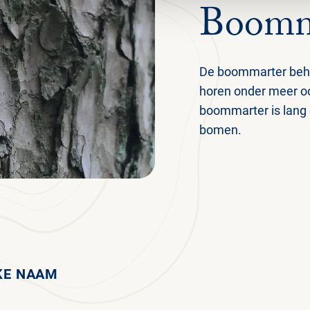
Boomm
De boommarter behoo
horen onder meer oo
boommarter is lang e
bomen.
KE NAAM