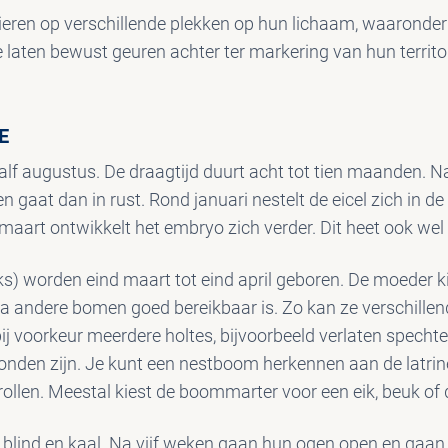
eren op verschillende plekken op hun lichaam, waaronder
e laten bewust geuren achter ter markering van hun territ
E
t half augustus. De draagtijd duurt acht tot tien maanden. 
 en gaat dan in rust. Rond januari nestelt de eicel zich i
maart ontwikkelt het embryo zich verder. Dit heet ook wel 
uks) worden eind maart tot eind april geboren. De moeder 
a andere bomen goed bereikbaar is. Zo kan ze verschillen
j voorkeur meerdere holtes, bijvoorbeeld verlaten spechte
onden zijn. Je kunt een nestboom herkennen aan de latrine:
drollen. Meestal kiest de boommarter voor een eik, beuk of 
en blind en kaal. Na vijf weken gaan hun ogen open en gaan