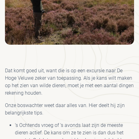
GR
BE
LO
MED
AD
JA
I
J
KRÖ
SP
H
S
SC
ON
HU
PA
MÜ
B
MU
BE
H
KRÖ
VE
VRI
FO
MÜ
JA
MU
VEE
WA
JO
Dat komt goed uit, want die is op een excursie naar De
FIE
UR
Hoge Veluwe zeker van toepassing. Als je kans wilt maken
I
HE
op het zien van wilde dieren, moet je met een aantal dingen
PAA
PA
rekening houden.
CO
WI
Onze boswachter weet daar alles van. Hier deelt hij zijn
VO
belangrijkste tips.
SP
‘s Ochtends vroeg of ‘s avonds laat zijn de meeste
ET
dieren actief. De kans om ze te zien is dan dus het
DR