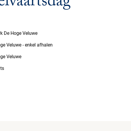
lvaartsdag
rk De Hoge Veluwe
ge Veluwe - enkel afhalen
oge Veluwe
ats