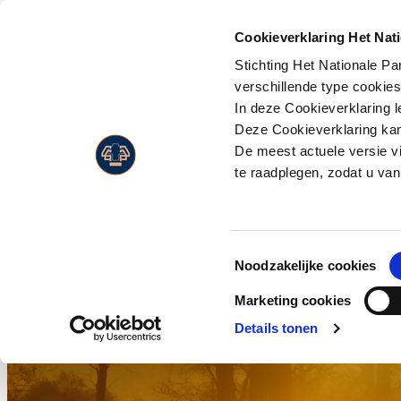
PLAN JE
BEZOEK
Cookieverklaring Het Nat
Stichting Het Nationale P
Activiteiten
Flora
verschillende type cookie
Entreeprijzen
In deze Cookieverklaring l
Museonder
Fauna
Openingstijden
Deze Cookieverklaring kan 
Jachthuis Sint Hubertus
Landschappen
De meest actuele versie v
Route & adres
Kröller-Müller Museum
Live Wildcam
te raadplegen, zodat u van
Bezoek met beperking
Wandelen
Jaarkaart
Fietsen
Toestemmingsselectie
Paardrijden
Noodzakelijke cookies
Wild en vogels spotten
Marketing cookies
Eten en drinken
Details tonen
Park Paviljoen