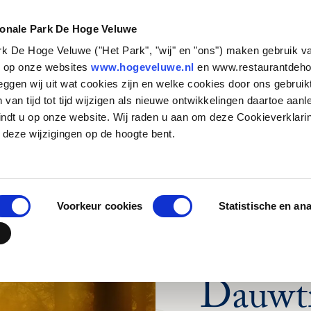
NATUUR &
STEUN HET
CULTUUR
PARK
ionale Park De Hoge Veluwe
ark De Hoge Veluwe ("Het Park", "wij" en "ons") maken gebruik v
Zakelijk bezoek
Historische verhalen
Basisschool
Particulieren
Natuurbeheer
Organisatie
s op onze websites
www.hogeveluwe.nl
en www.restaurantdeho
eggen wij uit wat cookies zijn en welke cookies door ons gebruik
Families en andere
Kunst & Architectuur
Voortgezet Onderwijs
Bedrijven
Onderzoeken in het Park
Werken bij
van tijd tot tijd wijzigen als nieuwe ontwikkelingen daartoe aanl
groepen
Jachthuis Sint Hubertus
MBO, HBO en WO
Fondsen en stichtingen
Updates
Stage lopen in h
indt u op onze website. Wij raden u aan om deze Cookieverklari
Touroperators
zenderonderzoek
Kröller-Müller Museum
Speciaal onderwijs
Wat betekent jouw
Vrijwilligers
 deze wijzigingen op de hoogte bent.
steun?
Veelgestelde vr
Hoge Veluwe Fonds
Jouw urn in het 
Contact
Voorkeur cookies
Statistische en an
BELEEF HET PARK
Dauwt