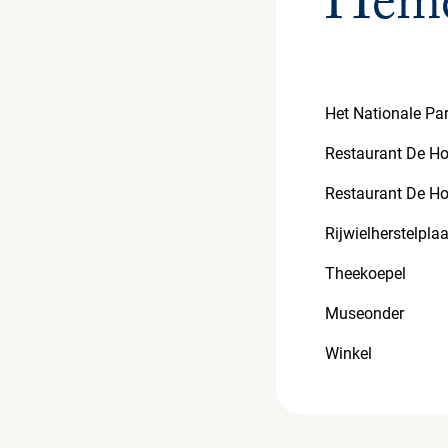
Heme
Het Nationale Pa
Restaurant De Ho
Restaurant De H
Rijwielherstelpla
Theekoepel
Museonder
Winkel