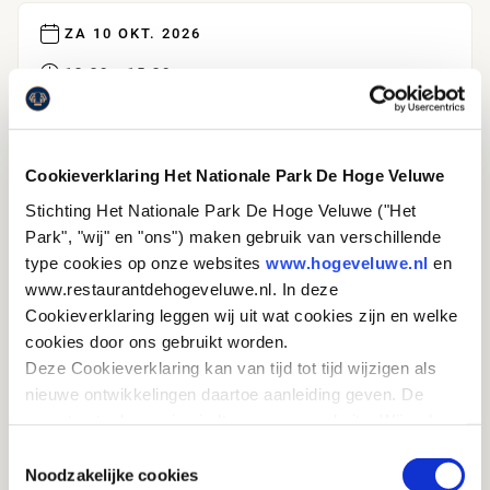
ZA 10 OKT. 2026
13:30 - 15:30
16 PLEKKEN
Cookieverklaring Het Nationale Park De Hoge Veluwe
TICKETS
Stichting Het Nationale Park De Hoge Veluwe ("Het
Park", "wij" en "ons") maken gebruik van verschillende
ZA 17 OKT. 2026
type cookies op onze websites
www.hogeveluwe.nl
en
www.restaurantdehogeveluwe.nl. In deze
13:30 - 15:30
Cookieverklaring leggen wij uit wat cookies zijn en welke
16 PLEKKEN
cookies door ons gebruikt worden.
Deze Cookieverklaring kan van tijd tot tijd wijzigen als
nieuwe ontwikkelingen daartoe aanleiding geven. De
TICKETS
meest actuele versie vindt u op onze website. Wij raden
u aan om deze Cookieverklaring regelmatig te
Toestemmingsselectie
raadplegen, zodat u van deze wijzigingen op de hoogte
Noodzakelijke cookies
ZA 24 OKT. 2026