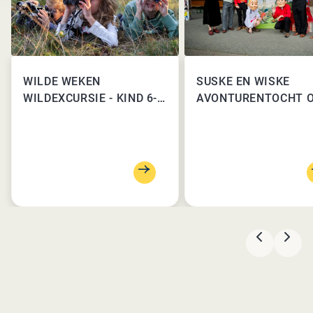
WILDE WEKEN
SUSKE EN WISKE
WILDEXCURSIE - KIND 6-
AVONTURENTOCHT O
13 JAAR
FIETS
VORIGE
VOL