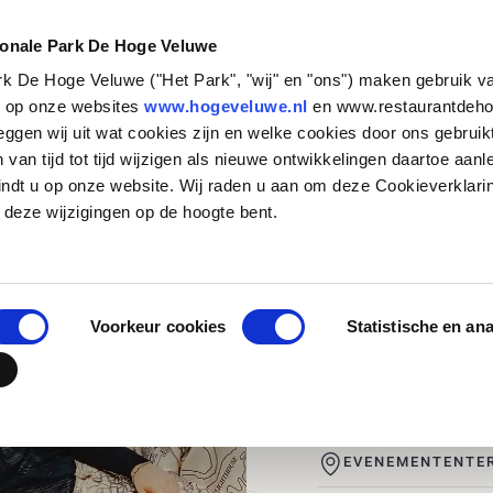
NATUUR &
STEUN HET
CULTUUR
PARK
ionale Park De Hoge Veluwe
Muzie
ark De Hoge Veluwe ("Het Park", "wij" en "ons") maken gebruik v
Zakelijk bezoek
Historische verhalen
Basisschool
Particulieren
Natuurbeheer
Organisatie
s op onze websites
www.hogeveluwe.nl
en www.restaurantdeho
eggen wij uit wat cookies zijn en welke cookies door ons gebruik
Families en andere
Kunst & Architectuur
Voortgezet Onderwijs
Bedrijven
Onderzoeken in het Park
Werken bij
Dokwe
van tijd tot tijd wijzigen als nieuwe ontwikkelingen daartoe aanl
groepen
Jachthuis Sint Hubertus
MBO, HBO en WO
Fondsen en stichtingen
Updates
Stage lopen in h
indt u op onze website. Wij raden u aan om deze Cookieverklari
Touroperators
zenderonderzoek
Kröller-Müller Museum
Speciaal onderwijs
Wat betekent jouw
Vrijwilligers
 deze wijzigingen op de hoogte bent.
Quarte
steun?
Veelgestelde vr
Hoge Veluwe Fonds
Jouw urn in het 
Contact
Voorkeur cookies
Statistische en an
JULI
11.00 - 12.00 UUR
EVENEMENTENTER