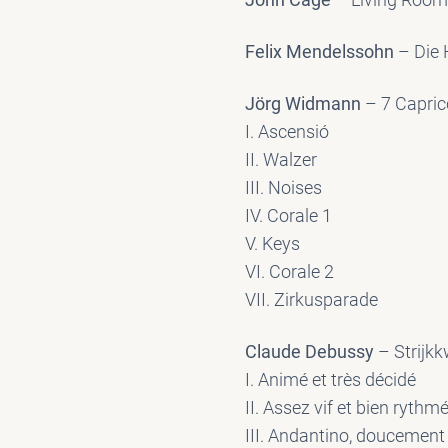
Felix Mendelssohn
– Die 
Jörg Widmann
– 7 Capric
I. Ascensió
II. Walzer
III. Noises
IV. Corale 1
V. Keys
VI. Corale 2
VII. Zirkusparade
Claude Debussy
– Strijkk
I. Animé et très décidé
II. Assez vif et bien rythm
III. Andantino, doucement