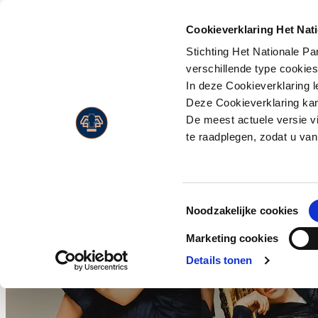
PLAN JE
BEZOEK
Cookieverklaring Het Nat
Stichting Het Nationale P
Activiteiten
Flora
verschillende type cookie
Entreeprijzen
In deze Cookieverklaring l
Museonder
Fauna
Openingstijden
Deze Cookieverklaring kan 
Jachthuis Sint Hubertus
Landschappen
De meest actuele versie v
Route & adres
Kröller-Müller Museum
Live Wildcam
te raadplegen, zodat u van
Bezoek met beperking
Wandelen
Jaarkaart
Fietsen
Toestemmingsselectie
Paardrijden
Noodzakelijke cookies
Wild en vogels spotten
Marketing cookies
Eten en drinken
Details tonen
Park Paviljoen