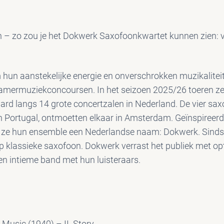
n – zo zou je het Dokwerk Saxofoonkwartet kunnen zien: 
un aanstekelijke energie en onverschrokken muzikaliteit 
e kamermuziekconcoursen. In het seizoen 2025/26 toeren ze 
ard langs 14 grote concertzalen in Nederland. De vier sax
 en Portugal, ontmoetten elkaar in Amsterdam. Geïnspireer
n ze hun ensemble een Nederlandse naam: Dokwerk. Sind
p klassieke saxofoon. Dokwerk verrast het publiek met op
en intieme band met hun luisteraars.
Music (1940) – II. Story