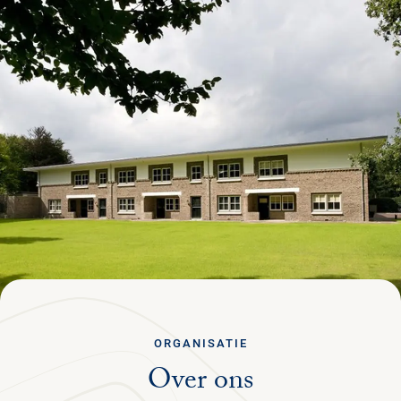
Ga terug
STRUIN DOOR ALLE PAGINA'S
Menu
NEDERLANDS
PLAN JE BEZOEK
NATUUR & CULTUUR
STEUN HET PARK
ORGANISATIE
ORGANISATIE
Over ons