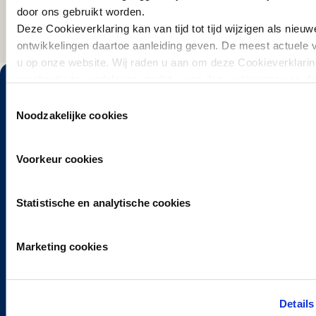
door ons gebruikt worden.
Deze Cookieverklaring kan van tijd tot tijd wijzigen als nieuw
ontwikkelingen daartoe aanleiding geven. De meest actuele v
u op onze website. Wij raden u aan om deze Cookieverklarin
regelmatig te raadplegen, zodat u van deze wijzigingen op d
bent.
Toestemmingsselectie
Noodzakelijke cookies
De Hoge Veluwe verkennen? Het Park is uitstekend
Voorkeur cookies
bereikbaar per auto en openbaar vervoer. Vanaf de
ingangen kun je vervolgens kiezen uit vele fiets-,
wandel- en ruiterpaden en geasfalteerde autowegen.
Statistische en analytische cookies
Marketing cookies
Details
HOENDERLOO