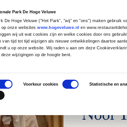
NATUUR &
STEUN HET
CULTUUR
PARK
ionale Park De Hoge Veluwe
ark De Hoge Veluwe ("Het Park", "wij" en "ons") maken gebruik v
Zakelijk bezoek
Historische verhalen
Basisschool
Particulieren
Natuurbeheer
Organisatie
s op onze websites
www.hogeveluwe.nl
en www.restaurantdeho
eggen wij uit wat cookies zijn en welke cookies door ons gebruik
Families en andere
Kunst & Architectuur
Voortgezet Onderwijs
Bedrijven
Onderzoeken in het Park
Werken bij
van tijd tot tijd wijzigen als nieuwe ontwikkelingen daartoe aanl
groepen
Jachthuis Sint Hubertus
MBO, HBO en WO
Fondsen en stichtingen
Updates
Stage lopen in h
indt u op onze website. Wij raden u aan om deze Cookieverklari
Touroperators
zenderonderzoek
Kröller-Müller Museum
Speciaal onderwijs
Wat betekent jouw
Vrijwilligers
 deze wijzigingen op de hoogte bent.
steun?
Veelgestelde vr
Hoge Veluwe Fonds
Jouw urn in het 
DE LAATSTE UPDA
Contact
Voorkeur cookies
Statistische en an
Achter
Noor T