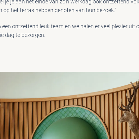
oel je je aan het einde van zo’n werkdag ook ontzettend vol
en op het terras hebben genoten van hun bezoek.”
 een ontzettend leuk team en we halen er veel plezier uit
ie dag te bezorgen.