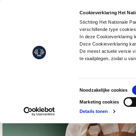
PLAN JE
BEZOEK
Cookieverklaring Het Nat
Stichting Het Nationale P
Activiteiten
Flora
verschillende type cookie
Entreeprijzen
In deze Cookieverklaring l
Museonder
Fauna
Openingstijden
Deze Cookieverklaring kan 
Jachthuis Sint Hubertus
Landschappen
De meest actuele versie v
Route & adres
Kröller-Müller Museum
Live Wildcam
te raadplegen, zodat u van
Bezoek met beperking
Wandelen
Jaarkaart
Fietsen
Toestemmingsselectie
Paardrijden
Noodzakelijke cookies
Wild en vogels spotten
Marketing cookies
Eten en drinken
Details tonen
Park Paviljoen