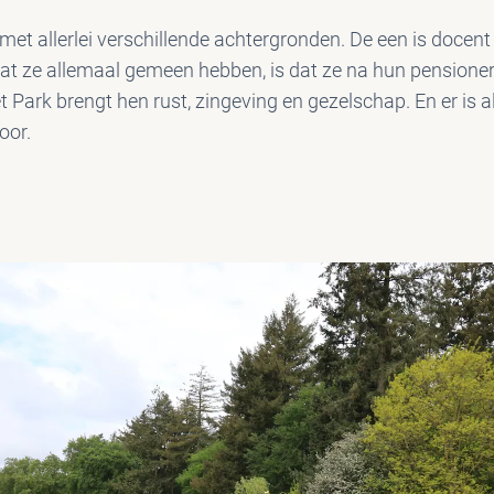
 met allerlei verschillende achtergronden. De een is docen
at ze allemaal gemeen hebben, is dat ze na hun pensioneri
t Park brengt hen rust, zingeving en gezelschap. En er is a
oor.