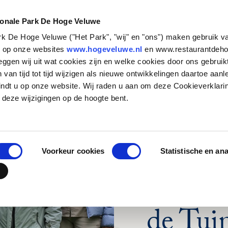
NATUUR &
STEUN HET
CULTUUR
PARK
ionale Park De Hoge Veluwe
ark De Hoge Veluwe ("Het Park", "wij" en "ons") maken gebruik v
Zakelijk bezoek
Historische verhalen
Basisschool
Particulieren
Natuurbeheer
Organisatie
s op onze websites
www.hogeveluwe.nl
en www.restaurantdeho
eggen wij uit wat cookies zijn en welke cookies door ons gebruik
Families en andere
Kunst & Architectuur
Voortgezet Onderwijs
Bedrijven
Onderzoeken in het Park
Werken bij
van tijd tot tijd wijzigen als nieuwe ontwikkelingen daartoe aanl
groepen
Jachthuis Sint Hubertus
MBO, HBO en WO
Fondsen en stichtingen
Updates
Stage lopen in h
indt u op onze website. Wij raden u aan om deze Cookieverklari
Touroperators
zenderonderzoek
Kröller-Müller Museum
Speciaal onderwijs
Wat betekent jouw
Vrijwilligers
 deze wijzigingen op de hoogte bent.
steun?
Veelgestelde vr
Hoge Veluwe Fonds
Jouw urn in het 
Contact
Voorkeur cookies
Statistische en an
DE LAATSTE UPDA
Achter
de Tui