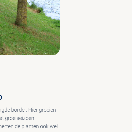
D
ngde border. Hier groeien
het groeiseizoen
herten de planten ook wel