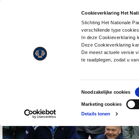
PLAN JE
BEZOEK
Cookieverklaring Het Nat
Stichting Het Nationale P
Activiteiten
Flora
verschillende type cookie
Entreeprijzen
In deze Cookieverklaring l
Museonder
Fauna
Openingstijden
Deze Cookieverklaring kan 
Jachthuis Sint Hubertus
Landschappen
De meest actuele versie v
Route & adres
Kröller-Müller Museum
Live Wildcam
te raadplegen, zodat u van
Bezoek met beperking
Wandelen
Jaarkaart
Fietsen
Toestemmingsselectie
Paardrijden
Noodzakelijke cookies
Wild en vogels spotten
Marketing cookies
Eten en drinken
Details tonen
Park Paviljoen