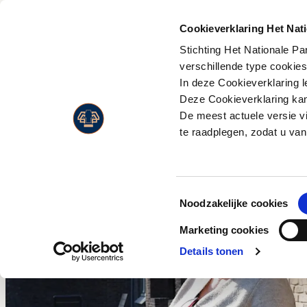
PLAN JE
BEZOEK
Cookieverklaring Het Nat
Stichting Het Nationale P
Activiteiten
Flora
verschillende type cookie
Entreeprijzen
In deze Cookieverklaring l
Museonder
Fauna
Openingstijden
Deze Cookieverklaring kan 
Jachthuis Sint Hubertus
Landschappen
De meest actuele versie v
Route & adres
Kröller-Müller Museum
Live Wildcam
te raadplegen, zodat u van
Bezoek met beperking
Wandelen
Jaarkaart
Fietsen
Toestemmingsselectie
Paardrijden
Noodzakelijke cookies
Wild en vogels spotten
Marketing cookies
Eten en drinken
Details tonen
Park Paviljoen