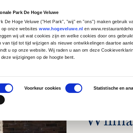
NATUUR &
STEUN HET
CULTUUR
PARK
ionale Park De Hoge Veluwe
ark De Hoge Veluwe ("Het Park", "wij" en "ons") maken gebruik v
Zakelijk bezoek
Historische verhalen
Basisschool
Particulieren
Natuurbeheer
Organisatie
s op onze websites
www.hogeveluwe.nl
en www.restaurantdeho
eggen wij uit wat cookies zijn en welke cookies door ons gebruik
Families en andere
Kunst & Architectuur
Voortgezet Onderwijs
Bedrijven
Onderzoeken in het Park
Werken bij
van tijd tot tijd wijzigen als nieuwe ontwikkelingen daartoe aanl
groepen
Jachthuis Sint Hubertus
MBO, HBO en WO
Fondsen en stichtingen
Updates
Stage lopen in h
indt u op onze website. Wij raden u aan om deze Cookieverklari
Touroperators
zenderonderzoek
Kröller-Müller Museum
Speciaal onderwijs
Wat betekent jouw
Vrijwilligers
 deze wijzigingen op de hoogte bent.
steun?
Veelgestelde vr
Hoge Veluwe Fonds
Jouw urn in het 
DE LAATSTE UPDA
Contact
Voorkeur cookies
Statistische en an
Achter
Wilma