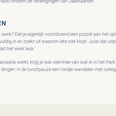
mails rondom de verlengingen van Jaarkaarten.’
EN
it werk? Dat je eigenlijk voortdurend een puzzel aan het op
uldig in en zoekt uit waarom iets niet klopt. Juist dat uitp
akt het werk leuk.'
anisatie werkt, krijg je ook veel mee van wat er in het Par
e dingen: in de lunchpauze een rondje wandelen met colleg