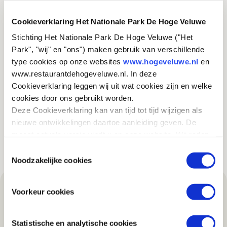
LEEFGEBIED
Cookieverklaring Het Nationale Park De Hoge Veluwe
In bomen en bossen voelen boommarters zich thuis. Hun
Stichting Het Nationale Park De Hoge Veluwe ("Het
schuilplaats bestaat meestal uit een holle boom, maar ook
Park", "wij" en "ons") maken gebruik van verschillende
wel uit konijnen-, vossen- of dassenholen. Ook kunnen ze
type cookies op onze websites
www.hogeveluwe.nl
en
zich schuilhouden tussen boomwortels of onder
www.restaurantdehogeveluwe.nl. In deze
takkenbossen.
Cookieverklaring leggen wij uit wat cookies zijn en welke
cookies door ons gebruikt worden.
Ze leven bij voorkeur in oude bossen, waar veel
Deze Cookieverklaring kan van tijd tot tijd wijzigen als
boomholtes zijn. Dat kan zowel loof- als naald-, als
nieuwe ontwikkelingen daartoe aanleiding geven. De
gemengd bos zijn. Het Park is door zijn diversiteit in (oude)
meest actuele versie vindt u op onze website. Wij raden
bossen een geschikte plek voor de beestjes.
u aan om deze Cookieverklaring regelmatig te
Toestemmingsselectie
raadplegen, zodat u van deze wijzigingen op de hoogte
Noodzakelijke cookies
bent.
Voorkeur cookies
Interessant voor jou
Statistische en analytische cookies