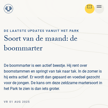
DE LAATSTE UPDATES VANUIT HET PARK
Ga terug
Soort van de maand: de
STRUIN DOOR ALLE PAGINA'S
Menu
boommarter
NEDERLANDS
OV
GR
SC
NA
CU
BE
FO
MED
PLAN JE BEZOEK
NE
ON
PRA
OV
De boommarter is een actief beestje. Hij rent over
ZAK
BA
FL
HIS
NA
PAR
NI
IN
ON
boomstammen en springt van tak naar tak. In de zomer is
NATUUR & CULTUUR
PRA
BEL
BE
V
NA
FO
MED
IN
H
hij extra actief. Er wordt dan gepaard en voedsel gezocht
ENT
VO
FA
ON
BED
ORG
NIE
PA
voor de jongen. De kans om deze zeldzame martersoort in
FAM
ON
IN
STEUN HET PARK
CU
BEL
AR
het Park te zien is dan iets groter.
OPE
ACT
LA
WE
VO
FO
AN
H
GR
MBO
STI
PA
D
B
ORGANISATIE
JA
ZE
PE
HB
BE
VR 01 AUG 2025
RO
MU
E
L
TO
WI
ST
HU
W