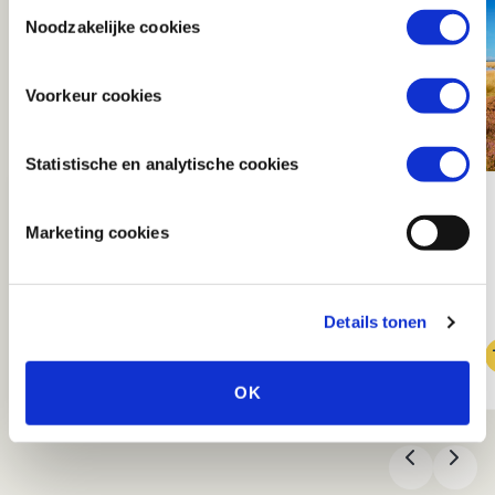
Toestemmingsselectie
raadplegen, zodat u van deze wijzigingen op de hoogte
Noodzakelijke cookies
bent.
Voorkeur cookies
Statistische en analytische cookies
NATUUR EN CULTUUR
NATUUR
Marketing cookies
Details tonen
OK
VORIGE
VOL