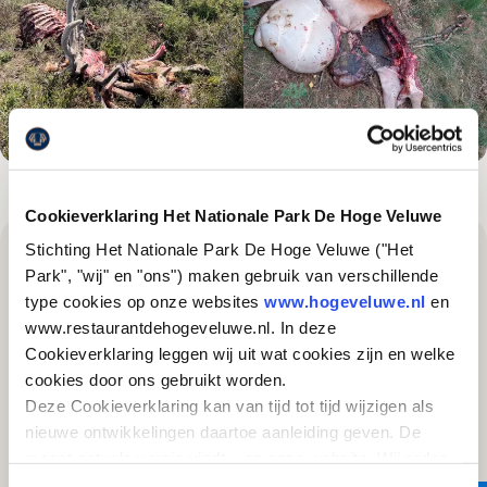
Cookieverklaring Het Nationale Park De Hoge Veluwe
Stichting Het Nationale Park De Hoge Veluwe ("Het
Park", "wij" en "ons") maken gebruik van verschillende
type cookies op onze websites
www.hogeveluwe.nl
en
Interessant voor jou
www.restaurantdehogeveluwe.nl. In deze
Cookieverklaring leggen wij uit wat cookies zijn en welke
cookies door ons gebruikt worden.
Deze Cookieverklaring kan van tijd tot tijd wijzigen als
nieuwe ontwikkelingen daartoe aanleiding geven. De
meest actuele versie vindt u op onze website. Wij raden
u aan om deze Cookieverklaring regelmatig te