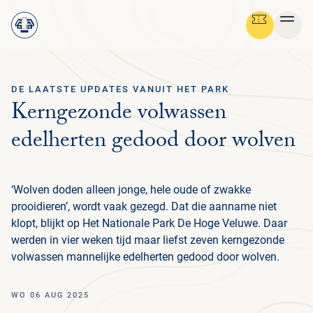
DE LAATSTE UPDATES VANUIT HET PARK
Ga terug
Kerngezonde volwassen
STRUIN DOOR ALLE PAGINA'S
Menu
edelherten gedood door wolven
NEDERLANDS
OV
GR
SC
NA
CU
BE
FO
MED
PLAN JE BEZOEK
NE
ON
PRA
OV
‘Wolven doden alleen jonge, hele oude of zwakke
ZAK
BA
FL
HIS
NA
PAR
NI
IN
ON
prooidieren’, wordt vaak gezegd. Dat die aanname niet
NATUUR & CULTUUR
PRA
BEL
BE
V
NA
FO
MED
IN
H
klopt, blijkt op Het Nationale Park De Hoge Veluwe. Daar
ENT
VO
FA
ON
BED
ORG
NIE
PA
werden in vier weken tijd maar liefst zeven kerngezonde
FAM
ON
IN
STEUN HET PARK
CU
BEL
AR
volwassen mannelijke edelherten gedood door wolven.
OPE
ACT
LA
WE
VO
FO
AN
H
GR
MBO
STI
PA
D
B
ORGANISATIE
JA
ZE
PE
HB
BE
WO 06 AUG 2025
RO
MU
E
L
TO
WI
ST
HU
W