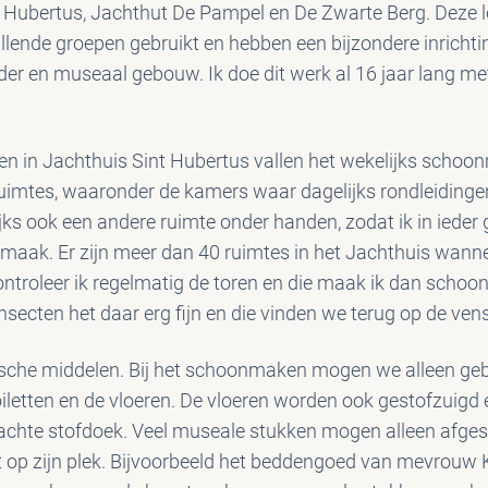
 Hubertus, Jachthut De Pampel en De Zwarte Berg. Deze 
lende groepen gebruikt en hebben een bijzondere inrichtin
der en museaal gebouw. Ik doe dit werk al 16 jaar lang met
 in Jachthuis Sint Hubertus vallen het wekelijks schoon
uimtes, waaronder de kamers waar dagelijks rondleiding
ks ook een andere ruimte onder handen, zodat ik in ieder 
maak. Er zijn meer dan 40 ruimtes in het Jachthuis wan
troleer ik regelmatig de toren en die maak ik dan schoon
nsecten het daar erg fijn en die vinden we terug op de ve
sche middelen. Bij het schoonmaken mogen we alleen ge
iletten en de vloeren. De vloeren worden ook gestofzuigd 
achte stofdoek. Veel museale stukken mogen alleen afgest
ijft op zijn plek. Bijvoorbeeld het beddengoed van mevrouw Kr