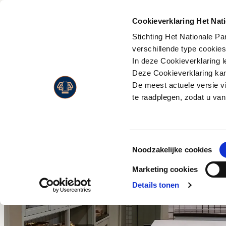
PLAN JE
BEZOEK
Cookieverklaring Het Nat
Stichting Het Nationale P
Activiteiten
Flora
verschillende type cookie
Entreeprijzen
In deze Cookieverklaring l
Museonder
Fauna
Openingstijden
Deze Cookieverklaring kan 
Jachthuis Sint Hubertus
Landschappen
De meest actuele versie v
Route & adres
Kröller-Müller Museum
Live Wildcam
te raadplegen, zodat u van
Bezoek met beperking
Wandelen
Jaarkaart
Fietsen
Toestemmingsselectie
Paardrijden
Noodzakelijke cookies
Wild en vogels spotten
Marketing cookies
Eten en drinken
Details tonen
Park Paviljoen