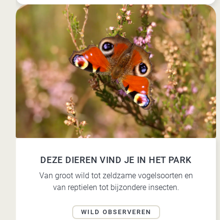
DEZE DIEREN VIND JE IN HET PARK
Van groot wild tot zeldzame vogelsoorten en
van reptielen tot bijzondere insecten.
WILD OBSERVEREN