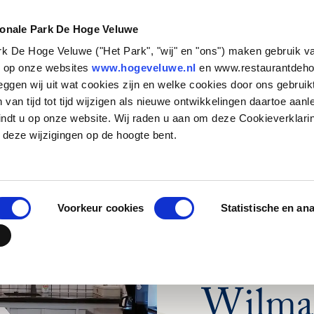
NATUUR &
STEUN HET
CULTUUR
PARK
ionale Park De Hoge Veluwe
ark De Hoge Veluwe ("Het Park", "wij" en "ons") maken gebruik v
Zakelijk bezoek
Historische verhalen
Basisschool
Particulieren
Natuurbeheer
Organisatie
s op onze websites
www.hogeveluwe.nl
en www.restaurantdeho
eggen wij uit wat cookies zijn en welke cookies door ons gebruik
Families en andere
Kunst & Architectuur
Voortgezet Onderwijs
Bedrijven
Onderzoeken in het Park
Werken bij
van tijd tot tijd wijzigen als nieuwe ontwikkelingen daartoe aanl
groepen
Jachthuis Sint Hubertus
MBO, HBO en WO
Fondsen en stichtingen
Updates
Stage lopen in h
indt u op onze website. Wij raden u aan om deze Cookieverklari
Touroperators
zenderonderzoek
Kröller-Müller Museum
Speciaal onderwijs
Wat betekent jouw
Vrijwilligers
 deze wijzigingen op de hoogte bent.
steun?
Veelgestelde vr
Hoge Veluwe Fonds
Jouw urn in het 
Contact
Voorkeur cookies
Statistische en an
DE LAATSTE UPDA
Achter
Wilma 