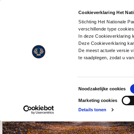
PLAN JE
BEZOEK
Cookieverklaring Het Nat
Stichting Het Nationale P
Activiteiten
Flora
verschillende type cookie
Entreeprijzen
In deze Cookieverklaring l
Museonder
Fauna
Openingstijden
Deze Cookieverklaring kan 
Jachthuis Sint Hubertus
Landschappen
De meest actuele versie v
Route & adres
Kröller-Müller Museum
Live Wildcam
te raadplegen, zodat u van
Bezoek met beperking
Wandelen
Jaarkaart
Fietsen
Toestemmingsselectie
Paardrijden
Noodzakelijke cookies
Wild en vogels spotten
Marketing cookies
Eten en drinken
Details tonen
Park Paviljoen