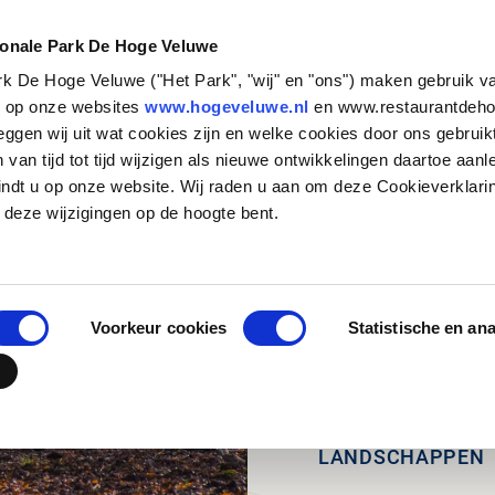
NATUUR &
STEUN HET
CULTUUR
PARK
ionale Park De Hoge Veluwe
ark De Hoge Veluwe ("Het Park", "wij" en "ons") maken gebruik v
Zakelijk bezoek
Historische verhalen
Basisschool
Particulieren
Natuurbeheer
Organisatie
s op onze websites
www.hogeveluwe.nl
en www.restaurantdeho
eggen wij uit wat cookies zijn en welke cookies door ons gebruik
Families en andere
Kunst & Architectuur
Voortgezet Onderwijs
Bedrijven
Onderzoeken in het Park
Werken bij
van tijd tot tijd wijzigen als nieuwe ontwikkelingen daartoe aanl
groepen
Jachthuis Sint Hubertus
MBO, HBO en WO
Fondsen en stichtingen
Updates
Stage lopen in h
indt u op onze website. Wij raden u aan om deze Cookieverklari
Touroperators
zenderonderzoek
Kröller-Müller Museum
Speciaal onderwijs
Wat betekent jouw
Vrijwilligers
 deze wijzigingen op de hoogte bent.
steun?
Veelgestelde vr
Hoge Veluwe Fonds
Jouw urn in het 
Contact
Voorkeur cookies
Statistische en an
LANDSCHAPPEN