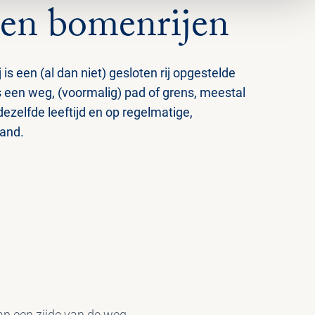
en bomenrijen
is een (al dan niet) gesloten rij opgestelde
s een weg, (voormalig) pad of grens, meestal
dezelfde leeftijd en op regelmatige,
tand.
an een zijde van de weg