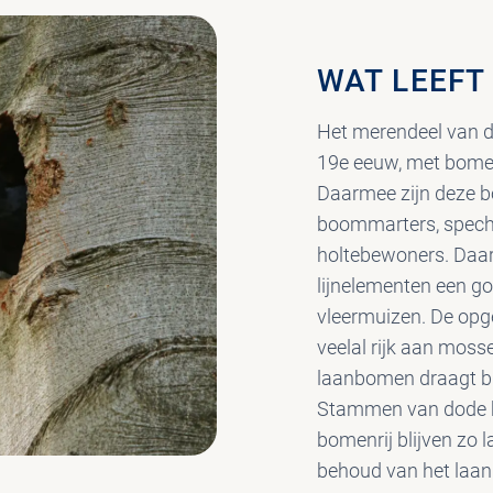
WAT LEEFT
Het merendeel van de
19e eeuw, met bomen
Daarmee zijn deze 
boommarters, spech
holtebewoners. Daa
lijnelementen een go
vleermuizen. De op
veelal rijk aan moss
laanbomen draagt bi
Stammen van dode b
bomenrij blijven zo 
behoud van het laan