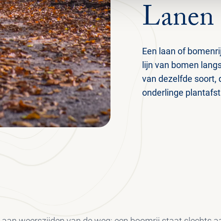
Lanen 
Een laan of bomenrij 
lijn van bomen lang
van dezelfde soort, 
onderlinge plantafs
 aan weerszijden van de weg; een boomrij staat slechts a