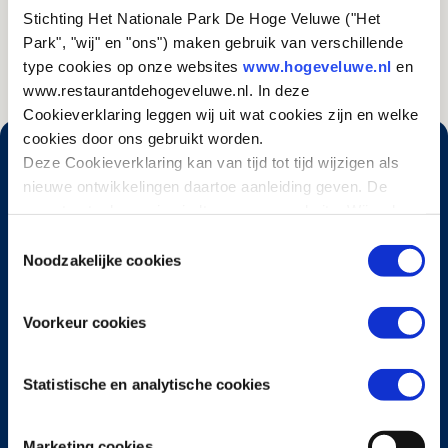
zelfs op rieten daken. Op de voormalige stuifzanden in het
Stichting Het Nationale Park De Hoge Veluwe ("Het
Park komt de rode heidelucifer veelvuldig voor.
Park", "wij" en "ons") maken gebruik van verschillende
type cookies op onze websites
www.hogeveluwe.nl
en
www.restaurantdehogeveluwe.nl. In deze
Cookieverklaring leggen wij uit wat cookies zijn en welke
cookies door ons gebruikt worden.
Deze Cookieverklaring kan van tijd tot tijd wijzigen als
nieuwe ontwikkelingen daartoe aanleiding geven. De
meest actuele versie vindt u op onze website. Wij raden
u aan om deze Cookieverklaring regelmatig te
Toestemmingsselectie
De Hoge Veluwe verkennen? Het Park is uitstekend
raadplegen, zodat u van deze wijzigingen op de hoogte
Noodzakelijke cookies
bereikbaar per auto en openbaar vervoer. Vanaf de
bent.
ingangen kun je vervolgens kiezen uit vele fiets-,
wandel- en ruiterpaden en geasfalteerde autowegen.
Voorkeur cookies
Statistische en analytische cookies
Marketing cookies