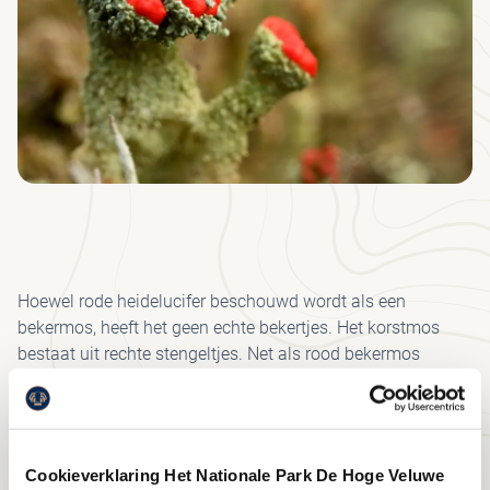
MU
BE
H
KRÖ
VE
VRI
FO
MÜ
JA
MU
VEE
WA
JO
FIE
UR
I
HE
PAA
PA
CO
WI
Hoewel rode heidelucifer beschouwd wordt als een
VO
SP
bekermos, heeft het geen echte bekertjes. Het korstmos
bestaat uit rechte stengeltjes. Net als rood bekermos
ET
maakt deze mossoort rode vruchtlichamen, maar dan niet
DR
groter dan de kop van een lucifer.
De rode heidelucifer groeit op venige en zandige grond en
PAV
Cookieverklaring Het Nationale Park De Hoge Veluwe
op rottend hout in heiden, stuifzanden en duinen, soms