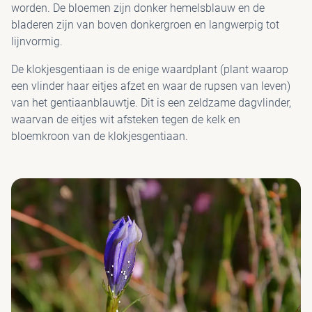
worden. De bloemen zijn donker hemelsblauw en de
bladeren zijn van boven donkergroen en langwerpig tot
PAV
lijnvormig.
De klokjesgentiaan is de enige waardplant (plant waarop
een vlinder haar eitjes afzet en waar de rupsen van leven)
van het gentiaanblauwtje. Dit is een zeldzame dagvlinder,
waarvan de eitjes wit afsteken tegen de kelk en
bloemkroon van de klokjesgentiaan.