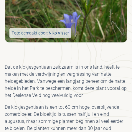
GR
BE
LO
MED
AD
JA
I
J
KRÖ
SP
H
S
SC
ON
HU
PA
MÜ
B
MU
BE
H
KRÖ
VE
VRI
Foto gemaakt door:
Niko Visser
FO
MÜ
JA
MU
VEE
WA
JO
Dat de klokjesgentiaan zeldzaam is in ons land, heeft te
FIE
UR
maken met de verdwijning en vergrassing van natte
I
HE
heidegebieden. Vanwege een langjarig beheer om de natte
PAA
PA
heide in het Park te beschermen, komt deze plant vooral op
het Deelense Veld nog veelvuldig voor.
CO
WI
VO
De klokjesgentiaan is een tot 60 cm hoge, overblijvende
SP
zomerbloeier. De bloeitijd is tussen half juli en eind
augustus, maar sommige planten beginnen al veel eerder
ET
DR
te bloeien. De planten kunnen meer dan 30 jaar oud