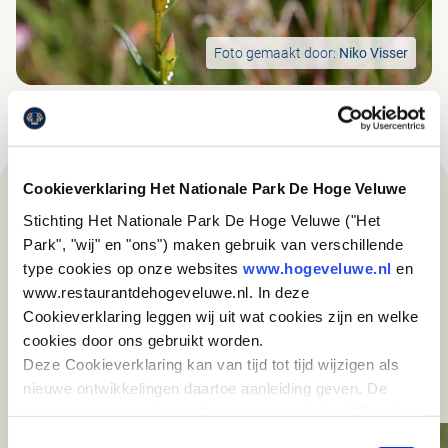
Foto gemaakt door:
Niko Visser
Cookieverklaring Het Nationale Park De Hoge Veluwe
Stichting Het Nationale Park De Hoge Veluwe ("Het
Interessant voor jou
Park", "wij" en "ons") maken gebruik van verschillende
type cookies op onze websites
www.hogeveluwe.nl
en
www.restaurantdehogeveluwe.nl. In deze
Cookieverklaring leggen wij uit wat cookies zijn en welke
cookies door ons gebruikt worden.
Deze Cookieverklaring kan van tijd tot tijd wijzigen als
nieuwe ontwikkelingen daartoe aanleiding geven. De
meest actuele versie vindt u op onze website. Wij raden
u aan om deze Cookieverklaring regelmatig te
Toestemmingsselectie