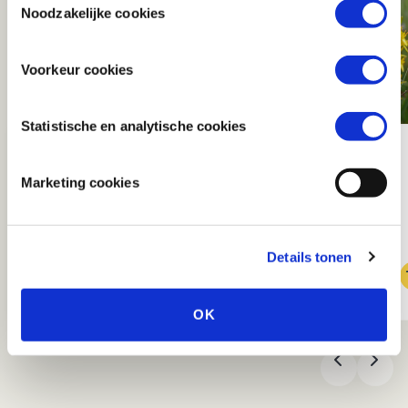
raadplegen, zodat u van deze wijzigingen op de hoogte
Noodzakelijke cookies
bent.
Voorkeur cookies
Statistische en analytische cookies
LIGGENDE
BEENBREEK
VLEUGELTJESBLOEM
Marketing cookies
Details tonen
OK
VORIGE
VOL