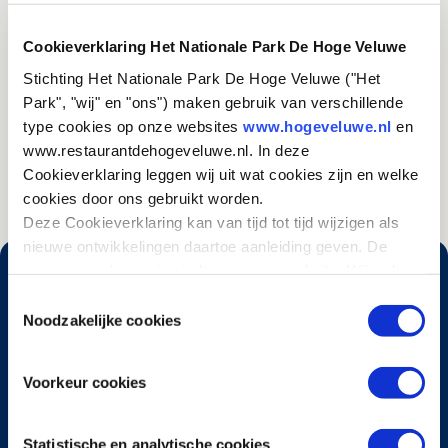
Rond de poolcircel is rendiermos in de winter het enige
voedsel voor rendieren en andere noordelijke planteneters.
PAV
Cookieverklaring Het Nationale Park De Hoge Veluwe
Het komt daar massaal voor. De hele economie van de
Stichting Het Nationale Park De Hoge Veluwe ("Het
Samen (het poolvolk dat vroeger Lappen werd genoemd) is
Park", "wij" en "ons") maken gebruik van verschillende
afhankelijk van dit korstmos. Het rendiermos komt
type cookies op onze websites
www.hogeveluwe.nl
en
algemeen voor op onze voormalige stuifzanden. Je ziet
www.restaurantdehogeveluwe.nl. In deze
veel van dit mos aan weerszijden van de De Wetweg.
Cookieverklaring leggen wij uit wat cookies zijn en welke
cookies door ons gebruikt worden.
Deze Cookieverklaring kan van tijd tot tijd wijzigen als
nieuwe ontwikkelingen daartoe aanleiding geven. De
meest actuele versie vindt u op onze website. Wij raden
u aan om deze Cookieverklaring regelmatig te
Toestemmingsselectie
raadplegen, zodat u van deze wijzigingen op de hoogte
Noodzakelijke cookies
bent.
De Hoge Veluwe verkennen? Het Park is uitstekend
Voorkeur cookies
bereikbaar per auto en openbaar vervoer. Vanaf de
ingangen kun je vervolgens kiezen uit vele fiets-,
wandel- en ruiterpaden en geasfalteerde autowegen.
Statistische en analytische cookies