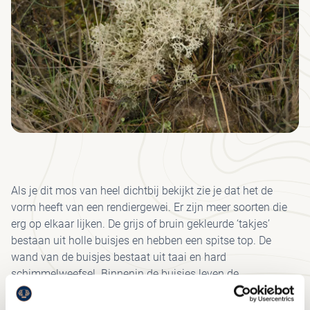
GR
BE
LO
MED
AD
JA
I
J
KRÖ
SP
H
S
SC
ON
HU
PA
MÜ
B
MU
BE
H
KRÖ
VE
VRI
FO
MÜ
JA
MU
VEE
WA
JO
FIE
UR
I
HE
Als je dit mos van heel dichtbij bekijkt zie je dat het de
PAA
PA
vorm heeft van een rendiergewei. Er zijn meer soorten die
erg op elkaar lijken. De grijs of bruin gekleurde ‘takjes’
CO
WI
bestaan uit holle buisjes en hebben een spitse top. De
VO
SP
wand van de buisjes bestaat uit taai en hard
schimmelweefsel. Binnenin de buisjes leven de
ET
blauwwieren.
DR