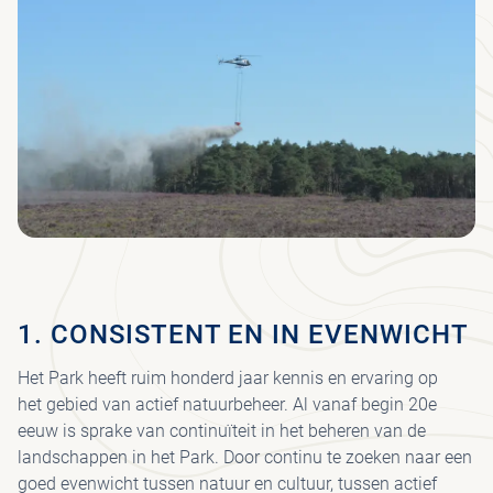
MU
BE
H
KRÖ
VE
VRI
FO
MÜ
JA
MU
VEE
WA
JO
FIE
UR
I
HE
PAA
PA
CO
WI
VO
SP
1. CONSISTENT EN IN EVENWICHT
ET
Het Park heeft ruim honderd jaar kennis en ervaring op
DR
het gebied van actief natuurbeheer. Al vanaf begin 20e
eeuw is sprake van continuïteit in het beheren van de
landschappen in het Park. Door continu te zoeken naar een
PAV
goed evenwicht tussen natuur en cultuur, tussen actief