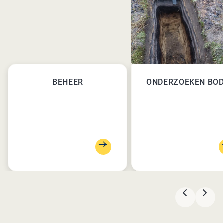
BEHEER
ONDERZOEKEN BO
VORIGE
VOL