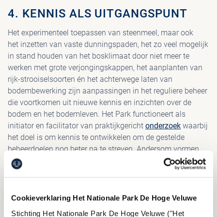
4. KENNIS ALS UITGANGSPUNT
Het experimenteel toepassen van steenmeel, maar ook
het inzetten van vaste dunningspaden, het zo veel mogelijk
in stand houden van het bosklimaat door niet meer te
werken met grote verjongingskappen, het aanplanten van
rijk-strooiselsoorten én het achterwege laten van
bodembewerking zijn aanpassingen in het reguliere beheer
die voortkomen uit nieuwe kennis en inzichten over de
bodem en het bodemleven. Het Park functioneert als
initiator en facilitator van praktijkgericht
onderzoek
waarbij
het doel is om kennis te ontwikkelen om de gestelde
beheerdoelen nog beter na te streven. Andersom vormen
praktijkkennis en vakmanschap de onmisbare basis voor
praktijkgericht wetenschappelijk onderzoek.
Cookieverklaring Het Nationale Park De Hoge Veluwe
5. KLEINSCHALIG ALS HET KAN,
Stichting Het Nationale Park De Hoge Veluwe ("Het