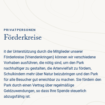
Ga terug
DEUTSCH
Menu
PRIVATPERSONEN
Förderkreise
ÜB
GR
NA
KU
NA
MED
BESUCH PLANEN
DE
DE
PA
P
P
IN
IN
NA
HI
F
F
it der Unterstützung durch die Mitglieder unserer
NATUR & KULTUR
ENG
ERL
FAM
NIE
GE
ÜB
D
NA
Förderkreise (Vriendenkringen) können wir verschiedene
PRE
DE
D
MED
ERL
EIN
UN
PA
UN
PA
Vorhaben ausführen, die nötig sind, um den Park
SC
SI
K
D
ORGANISATION
NE
KU
nachhaltiger zu gestalten, die Artenvielfalt zu fördern,
NIE
AR
PA
UN
ÖF
WA
ORG
Schulkindern mehr über Natur beizubringen und den Park
SI
TO
PR
für alle Besucher gut erreichbar zu machen. Sie fördern den
JA
L
GR
NA
RA
RO
A
Park durch einen Vertrag über regelmäßige
AD
NIE
SP
HU
Geldzuwendungen, so dass Ihre Spende steuerlich
NIE
REI
abzugsfähig ist.
KRÖ
FO
BE
WI
PR
ST
MÜ