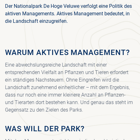
NIE
Der Nationalpark De Hoge Veluwe verfolgt eine Politik des
REI
aktiven Managements. Aktives Management bedeutet, in
KRÖ
FO
BE
WI
PR
ST
MÜ
die Landschaft einzugreifen.
BE
MU
MU
GES
VO
F
WARUM AKTIVES MANAGEMENT?
CO
E
U
Eine abwechslungsreiche Landschaft mit einer
TR
entsprechenden Vielfalt an Pflanzen und Tieren erfordert
ein ständiges Nachsteuern. Ohne Eingreifen wird die
P
Landschaft zunehmend einheitlicher – mit dem Ergebnis,
PAV
dass nur noch eine immer kleinere Anzahl an Pflanzen-
und Tierarten dort bestehen kann. Und genau das steht im
Gegensatz zu den Zielen des Parks.
WAS WILL DER PARK?