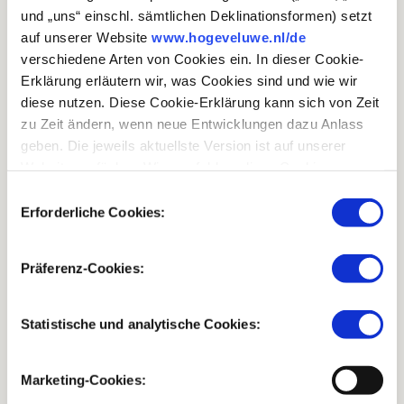
und „uns“ einschl. sämtlichen Deklinationsformen) setzt
auf unserer Website
www.hogeveluwe.nl/de
verschiedene Arten von Cookies ein. In dieser Cookie-
Erklärung erläutern wir, was Cookies sind und wie wir
diese nutzen. Diese Cookie-Erklärung kann sich von Zeit
zu Zeit ändern, wenn neue Entwicklungen dazu Anlass
geben. Die jeweils aktuellste Version ist auf unserer
Website verfügbar. Wir empfehlen, diese Cookie-
Erklärung regelmäßig durchzulesen, damit Sie immer
Einwilligungsauswahl
über den neusten Stand informiert sind.
Erforderliche Cookies:
Präferenz-Cookies:
Statistische und analytische Cookies:
Marketing-Cookies:
PFLEGE OFFENER LANDSCHAFTEN