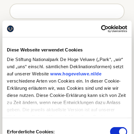
EMAIL-ADRESSE
(VERPLICHT)
Diese Webseite verwendet Cookies
Die Stiftung Nationalpark De Hoge Veluwe („Park“, „wir“
und „uns“ einschl. sämtlichen Deklinationsformen) setzt
auf unserer Website
www.hogeveluwe.nl/de
TELEFONNUMMER
(VERPLICHT)
verschiedene Arten von Cookies ein. In dieser Cookie-
Erklärung erläutern wir, was Cookies sind und wie wir
diese nutzen. Diese Cookie-Erklärung kann sich von Zeit
zu Zeit ändern, wenn neue Entwicklungen dazu Anlass
geben. Die jeweils aktuellste Version ist auf unserer
ICH MÖCHTE INFORMATIONEN ÜBER
Website verfügbar. Wir empfehlen, diese Cookie-
Erklärung regelmäßig durchzulesen, damit Sie immer
Einwilligungsauswahl
über den neusten Stand informiert sind.
Erforderliche Cookies: