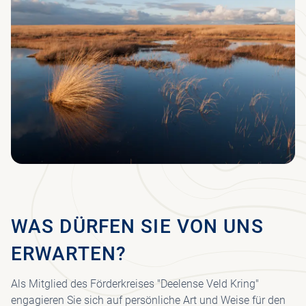
NIE
REI
KRÖ
FO
BE
WI
PR
ST
MÜ
BE
MU
MU
GES
VO
F
CO
E
U
TR
P
PAV
WAS DÜRFEN SIE VON UNS
ERWARTEN?
Als Mitglied des Förderkreises "Deelense Veld Kring"
engagieren Sie sich auf persönliche Art und Weise für den