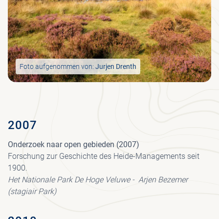
NIE
REI
KRÖ
FO
BE
WI
PR
ST
MÜ
BE
MU
MU
GES
Foto aufgenommen von:
Jurjen Drenth
VO
F
CO
E
U
TR
2007
P
PAV
Onderzoek naar open gebieden (2007)
Forschung zur Geschichte des Heide-Managements seit
1900.
Het Nationale Park De Hoge Veluwe - Arjen Bezemer
(stagiair Park)