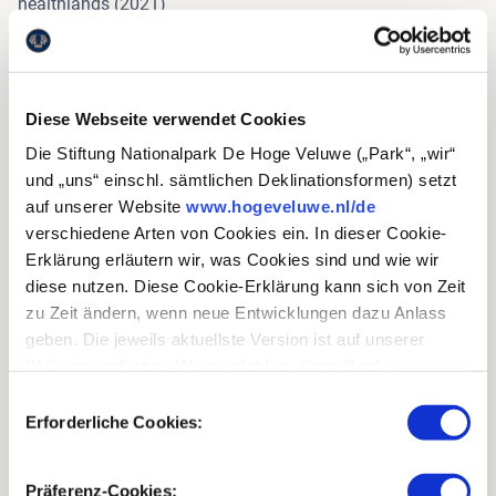
healthlands (2021)
Universite de Rennes - Clara de Raadt
2023
Diese Webseite verwendet Cookies
Evaluation of managementtreatments on the heathland in
Die Stiftung Nationalpark De Hoge Veluwe („Park“, „wir“
the National Park De Hoge Veluwe (2023)
und „uns“ einschl. sämtlichen Deklinationsformen) setzt
Wageningen Universiteit - Inge Mostard (stagiair)
auf unserer Website
www.hogeveluwe.nl/de
verschiedene Arten von Cookies ein. In dieser Cookie-
2024
Erklärung erläutern wir, was Cookies sind und wie wir
diese nutzen. Diese Cookie-Erklärung kann sich von Zeit
Wat zijn de effecten van meerdere malen maaien en
zu Zeit ändern, wenn neue Entwicklungen dazu Anlass
éénmaal bekalken op door pijpenstrootje vergraste heide in
geben. Die jeweils aktuellste Version ist auf unserer
vergelijking tot naastgelegen onbehandelde heide en
Website verfügbar. Wir empfehlen, diese Cookie-
geplagde bodem? (2024)
Erklärung regelmäßig durchzulesen, damit Sie immer
Einwilligungsauswahl
Ziel dieser Untersuchung ist es, die Unterschiede zwischen
über den neusten Stand informiert sind.
Erforderliche Cookies:
unbehandeltem Boden, geplaggtem Boden sowie
gemähtem und gekalktem Boden hinsichtlich
Bioindikatoren und chemischer Bodenzusammensetzung
Präferenz-Cookies: