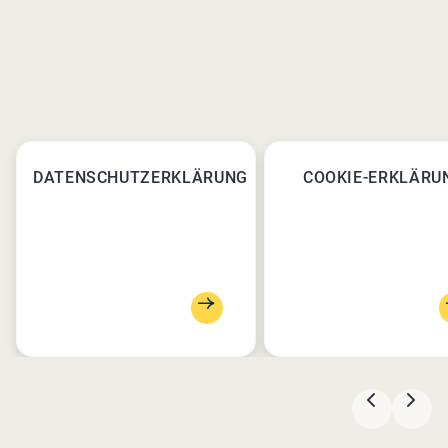
DATENSCHUTZERKLÄRUNG
COOKIE-ERKLÄRU
VORHERI
NÄC