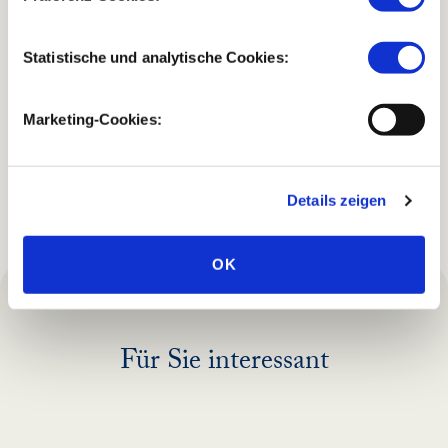
zu erfassen.
Van Hall Larenstein - Jane van Keulen (stagiair)
Statistische und analytische Cookies:
Planten van het heidelandschap op de Veluwe (2024)
Zielarten, Verbreitung und Ökologie,
Marketing-Cookies:
Managementmaßnahmen und
Wiederherstellungsstrategie.
Provincie Gelderland - K.A.O. Eichhorn
Details zeigen
OK
Für Sie interessant