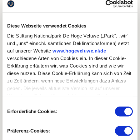
BEGEGNEN?
Ruhe bewahren
Diese Webseite verwendet Cookies
Abstand halten
Die Stiftung Nationalpark De Hoge Veluwe („Park“, „wir“
und „uns“ einschl. sämtlichen Deklinationsformen) setzt
gemäß der Parkordnung auf den offiziellen Wegen und
auf unserer Website
www.hogeveluwe.nl/de
Pfaden bleiben
verschiedene Arten von Cookies ein. In dieser Cookie-
dem Wolf genügend Raum lassen
Erklärung erläutern wir, was Cookies sind und wie wir
diese nutzen. Diese Cookie-Erklärung kann sich von Zeit
nicht auf den Wolf zugehen oder hinter ihm herlaufen
zu Zeit ändern, wenn neue Entwicklungen dazu Anlass
sollte der Wolf auf Sie zukommen, machen Sie sich
geben. Die jeweils aktuellste Version ist auf unserer
groß und versuchen Sie, den Wolf mit lautem Rufen
Website verfügbar. Wir empfehlen, diese Cookie-
und/oder Klatschen abzuschrecken.
Erklärung regelmäßig durchzulesen, damit Sie immer
Einwilligungsauswahl
über den neusten Stand informiert sind.
Erforderliche Cookies:
wenn Sie sich bedroht fühlen, wählen Sie die
Alarmnummer des Parks: +31 (0)55-3788166
Präferenz-Cookies: