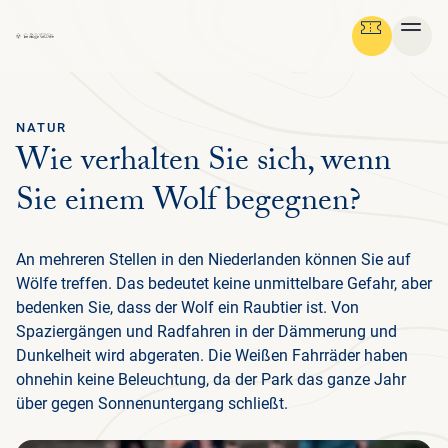
NATUR
Ga terug
Wie verhalten Sie sich, wenn
DEUTSCH
Menu
Sie einem Wolf begegnen?
ÜB
GR
NA
KU
NA
MED
BESUCH PLANEN
DE
DE
An mehreren Stellen in den Niederlanden können Sie auf
PA
P
P
Wölfe treffen. Das bedeutet keine unmittelbare Gefahr, aber
IN
IN
NA
HI
F
F
NATUR & KULTUR
ENG
ERL
FAM
NIE
GE
ÜB
D
NA
bedenken Sie, dass der Wolf ein Raubtier ist. Von
PRE
DE
D
MED
Spaziergängen und Radfahren in der Dämmerung und
ERL
EIN
UN
PA
UN
PA
SC
SI
K
D
ORGANISATION
NE
Dunkelheit wird abgeraten. Die Weißen Fahrräder haben
KU
NIE
AR
PA
UN
ohnehin keine Beleuchtung, da der Park das ganze Jahr
ÖF
WA
ORG
SI
TO
PR
über gegen Sonnenuntergang schließt.
JA
L
GR
NA
RA
RO
A
AD
NIE
SP
HU