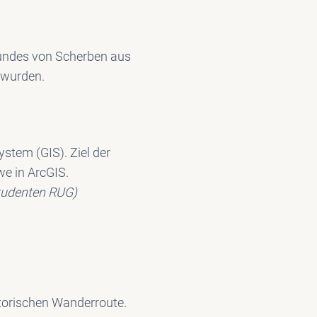
undes von Scherben aus
 wurden.
stem (GIS). Ziel der
we in ArcGIS.
studenten RUG)
storischen Wanderroute.