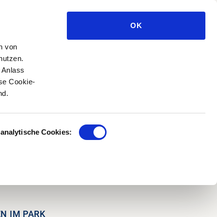
ATION
DE
TICKETS
OK
Presse
rschutzmanagement
n von
Privatpersonen
nutzen.
rsuchungen im
Sponsoring
 Anlass
ese Cookie-
Fonds und Stiftungen
nd.
 analytische Cookies:
N IM PARK