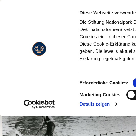
BE
Diese Webseite verwende
Die Stiftung Nationalpark 
Flo
Deklinationsformen) setzt
Eintrittspreise
Nie
Cookies ein. In dieser Coo
Öffnungszeiten
Diese Cookie-Erklärung ka
Fa
geben. Die jeweils aktuell
Route & Adresse
Nie
Erklärung regelmäßig durc
Besuch mit einer
La
Behinderung
Nie
Einwilligungsauswahl
Li
Erforderliche Cookies:
Marketing-Cookies:
Details zeigen