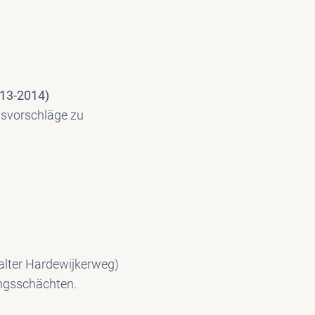
013-2014)
gsvorschläge zu
alter Hardewijkerweg)
ngsschächten.