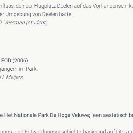
fluss, den der Flugplatz Deelen auf das Vorhandensein ku
er Umgebung von Deelen hatte.
 D. Veerman (student)
k EOD (2006)
gängern im Park.
H. Meijers
se Het Nationale Park De Hoge Veluwe; “een aestetisch 
ungs- und Entwicklungsgeschichte, basierend auf Literat