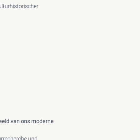
lturhistorischer
beeld van ons moderne
urrecherche und