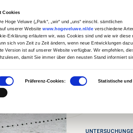
SUCH PLANEN
NATUR & KULTUR
ORGANIS
t Cookies
De Hoge Veluwe („Park“, „wir“ und „uns“ einschl. sämtlichen
ra (auf
Wanderung
Organisation
Historische Geschichten
Firmen- oder
Für die 
Natu
 auf unserer Website
www.hogeveluwe.nl/de
verschiedene Arte
derländisch)
Familiengruppe
kie-Erklärung erläutern wir, was Cookies sind und wie wir diese 
Radfahren
Arbeiten im Park (auf
Kunst und Architectur
Unte
nn sich von Zeit zu Zeit ändern, wenn neue Entwicklungen dazu
una (auf
Niederländisch)
Schule
Park
Reiten
Jachthuis Sint Hubertus
ste Version ist auf unserer Website verfügbar. Wir empfehlen, di
derländisch)
Praktikumsmöglichkeiten
Touroperators
Museonder
Kröller-Müller Museum
hzulesen, damit Sie immer über den neusten Stand informiert si
ndschaften (auf
Oft gestellte Fragen
Wildtier- und
derländisch)
Vogelbeobachtung
Contact
ve Wildkamera
Präferenz-Cookies:
Statistische und
Essen und Trinken
Park Pavilion
UNTERSUCHUNGE