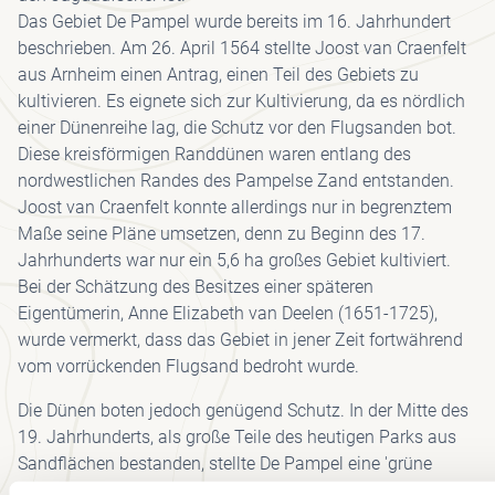
Das Gebiet De Pampel wurde bereits im 16. Jahrhundert
beschrieben. Am 26. April 1564 stellte Joost van Craenfelt
aus Arnheim einen Antrag, einen Teil des Gebiets zu
kultivieren. Es eignete sich zur Kultivierung, da es nördlich
einer Dünenreihe lag, die Schutz vor den Flugsanden bot.
Diese kreisförmigen Randdünen waren entlang des
nordwestlichen Randes des Pampelse Zand entstanden.
Joost van Craenfelt konnte allerdings nur in begrenztem
Maße seine Pläne umsetzen, denn zu Beginn des 17.
Jahrhunderts war nur ein 5,6 ha großes Gebiet kultiviert.
Bei der Schätzung des Besitzes einer späteren
Eigentümerin, Anne Elizabeth van Deelen (1651-1725),
wurde vermerkt, dass das Gebiet in jener Zeit fortwährend
vom vorrückenden Flugsand bedroht wurde.
Die Dünen boten jedoch genügend Schutz. In der Mitte des
19. Jahrhunderts, als große Teile des heutigen Parks aus
Sandflächen bestanden, stellte De Pampel eine 'grüne
Oase' in dieser Wüste dar. Pfarrer Otto Heldring, der in