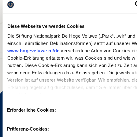
Hoenderloo u. a. einen Brunnen, eine Schule und eine
Kirche erbauen ließ, schrieb über seine Wanderungen in der
Umgebung. So schrieb er in seinen 'Wandelingen over de
Diese Webseite verwendet Cookies
Veluwe' (Wanderungen über die Veluwe): "Mein Auge
blickte in die Runde dieses Hügels und bewunderte die
Die Stiftung Nationalpark De Hoge Veluwe („Park“, „wir“ und 
Weite. Dort, in einer Stunde Entfernung, erhebt sich De
einschl. sämtlichen Deklinationsformen) setzt auf unserer W
Pampel mit der grünen Kuppe - umgeben von öden
www.hogeveluwe.nl/de
verschiedene Arten von Cookies ein.
Sandwüsten, die aus der Ferne wie unzählige Schafherden
Cookie-Erklärung erläutern wir, was Cookies sind und wie wi
wirken."
nutzen. Diese Cookie-Erklärung kann sich von Zeit zu Zeit ä
wenn neue Entwicklungen dazu Anlass geben. Die jeweils akt
Version ist auf unserer Website verfügbar. Wir empfehlen, d
Erklärung regelmäßig durchzulesen, damit Sie immer über d
Stand informiert sind.
Einwilligungsauswahl
Erforderliche Cookies:
Die Hoge Veluwe erkunden? Der Park ist sowohl mit dem
Präferenz-Cookies:
Auto als auch mit öffentlichen Verkehrsmitteln bestens