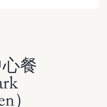
中心餐
rk
oen）