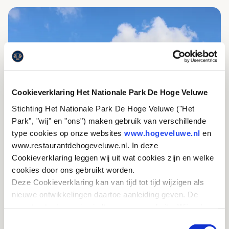
Cookieverklaring Het Nationale Park De Hoge Veluwe
Stichting Het Nationale Park De Hoge Veluwe ("Het
Park", "wij" en "ons") maken gebruik van verschillende
type cookies op onze websites
www.hogeveluwe.nl
en
www.restaurantdehogeveluwe.nl. In deze
Cookieverklaring leggen wij uit wat cookies zijn en welke
cookies door ons gebruikt worden.
Deze Cookieverklaring kan van tijd tot tijd wijzigen als
nieuwe ontwikkelingen daartoe aanleiding geven. De
meest actuele versie vindt u op onze website. Wij raden
u aan om deze Cookieverklaring regelmatig te
Toestemmingsselectie
GRENSPALENROUTE