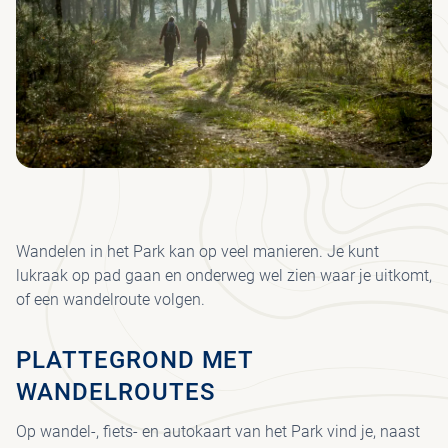
GR
BE
LO
MED
AD
JA
I
J
KRÖ
SP
H
S
SC
ON
HU
PA
MÜ
B
MU
BE
H
KRÖ
VE
VRI
FO
MÜ
JA
MU
VEE
WA
JO
FIE
UR
Wandelen in het Park kan op veel manieren. Je kunt
I
HE
lukraak op pad gaan en onderweg wel zien waar je uitkomt,
PAA
PA
of een wandelroute volgen.
CO
WI
VO
PLATTEGROND MET
SP
WANDELROUTES
ET
DR
Op wandel-, fiets- en autokaart van het Park vind je, naast