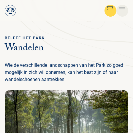
BELEEF HET PARK
Ga terug
Wandelen
STRUIN DOOR ALLE PAGINA'S
Menu
NEDERLANDS
Wie de verschillende landschappen van het Park zo goed
OV
GR
SC
NA
CU
BE
FO
MED
PLAN JE BEZOEK
DE
mogelijk in zich wil opnemen, kan het best zijn of haar
ON
wandelschoenen aantrekken.
PRA
OV
ZAK
BA
FL
HIS
NA
PAR
NI
IN
ON
NATUUR & CULTUUR
ENG
PRA
BEL
BE
V
NA
FO
MED
IN
H
ENT
VO
FA
ON
BED
ORG
NIE
PA
FAM
ON
IN
STEUN HET PARK
NE
CU
BEL
AR
OPE
ACT
LA
WE
VO
FO
AN
H
GR
MBO
STI
PA
D
B
中
ORGANISATIE
JA
ZE
PE
HB
BE
文
RO
MU
E
L
TO
WI
ST
HU
W