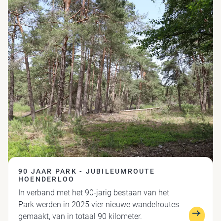
90 JAAR PARK - JUBILEUMROUTE
HOENDERLOO
In verband met het 90-jarig bestaan van het
Park werden in 2025 vier nieuwe wandelroutes
gemaakt, van in totaal 90 kilometer.