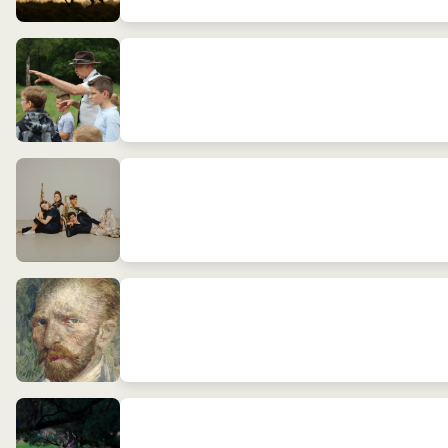
Natuurdetective
Muziekzomer NJON: Dokwerk Saxophone Quartet
Fietsexcursie: Naar buiten met Van Gogh
Bronst kijken en luisteren met de natuurgids