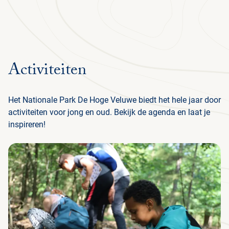
Ga terug
STRUIN DOOR ALLE PAGINA'S
Menu
Activiteiten
NEDERLANDS
PLAN JE BEZOEK
Het Nationale Park De Hoge Veluwe biedt het hele jaar door
activiteiten voor jong en oud. Bekijk de agenda en laat je
NATUUR & CULTUUR
inspireren!
STEUN HET PARK
ORGANISATIE