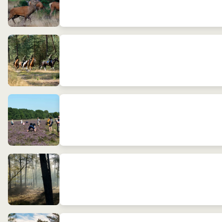
Militaire Prestatie Tocht Te Paard (MPTTP)
Hei is er voor jou
Hoge Veluwe Wandeldag
Hoge Veluwe Loop