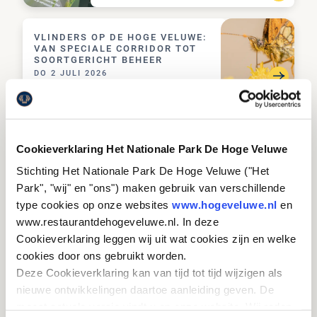
VLINDERS OP DE HOGE VELUWE: VAN SPECIALE 
VLINDERS OP DE HOGE VELUWE:
VAN SPECIALE CORRIDOR TOT
SOORTGERICHT BEHEER
DO 2 JULI 2026
ACHTER DE SCHERMEN: NOOR TOEPOEL
ACHTER DE SCHERMEN: NOOR
TOEPOEL
Cookieverklaring Het Nationale Park De Hoge Veluwe
DO 2 JULI 2026
Stichting Het Nationale Park De Hoge Veluwe ("Het
Park", "wij" en "ons") maken gebruik van verschillende
ACHTER DE SCHERMEN: DE TUINGROEP JACHTHU
type cookies op onze websites
www.hogeveluwe.nl
en
ACHTER DE SCHERMEN: DE
www.restaurantdehogeveluwe.nl. In deze
TUINGROEP JACHTHUIS
Cookieverklaring leggen wij uit wat cookies zijn en welke
WO 3 JUNI 2026
cookies door ons gebruikt worden.
Deze Cookieverklaring kan van tijd tot tijd wijzigen als
UNIEKE BIJEENKOMST SCHIPHOL OP DE HOGE VE
UNIEKE BIJEENKOMST
nieuwe ontwikkelingen daartoe aanleiding geven. De
SCHIPHOL OP DE HOGE VELUWE:
meest actuele versie vindt u op onze website. Wij raden
“JE WORDT HIER COMPLEET