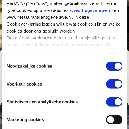
Park", "wij" en "ons") maken gebruik van verschillende
type cookies op onze websites
www.hogeveluwe.nl
en
www.restaurantdehogeveluwe.nl. In deze
Cookieverklaring leggen wij uit wat cookies zijn en welke
cookies door ons gebruikt worden.
Deze Cookieverklaring kan van tijd tot tijd wijzigen als
nieuwe ontwikkelingen daartoe aanleiding geven. De
meest actuele versie vindt u op onze website. Wij raden
HET MUSEONDER
u aan om deze Cookieverklaring regelmatig te
Toestemmingsselectie
Heb je weleens letterlijk en figuurlijk een kijkje onder
raadplegen, zodat u van deze wijzigingen op de hoogte
Noodzakelijke cookies
de grond genomen?
bent.
Voorkeur cookies
Statistische en analytische cookies
Marketing cookies