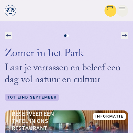
VOLGENDE
VO
Ga terug
STRUIN DOOR ALLE PAGINA'S
Zomer in het Park
Menu
NEDERLANDS
Laat je verrassen en beleef een
OV
GR
SC
NA
CU
BE
FO
MED
PLAN JE BEZOEK
DE
ON
dag vol natuur en cultuur
PRA
OV
ZAK
BA
FL
HIS
NA
PAR
NI
IN
ON
NATUUR & CULTUUR
ENG
PRA
BEL
BE
V
NA
FO
MED
IN
H
TOT EIND SEPTEMBER
ENT
VO
FA
ON
BED
ORG
NIE
PA
FAM
ON
IN
STEUN HET PARK
NE
CU
BEL
AR
OPE
ACT
LA
WE
VO
FO
AN
H
RESERVEER EEN
INFORMATIE
GR
MBO
STI
PA
D
B
中
TAFEL IN ONS
ORGANISATIE
JA
ZE
PE
HB
BE
文
RO
MU
E
L
RESTAURANT
TO
WI
ST
HU
W